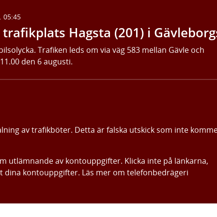
. 05:45
trafikplats Hagsta (201) i Gävleborg
bilsolycka. Trafiken leds om via väg 583 mellan Gävle och
 11.00 den 6 augusti.
alning av trafikböter. Detta är falska utskick som inte komm
om utlämnande av kontouppgifter. Klicka inte på länkarna,
ut dina kontouppgifter. Läs mer om telefonbedrägeri
Gå direkt till innehållet