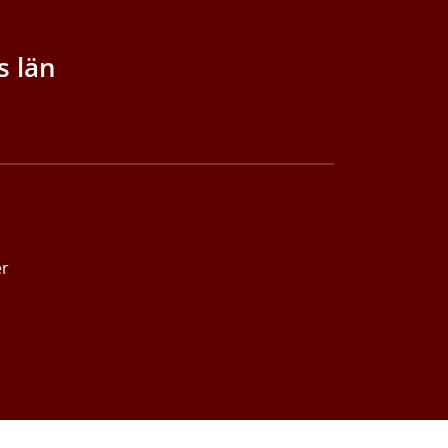
s län
er