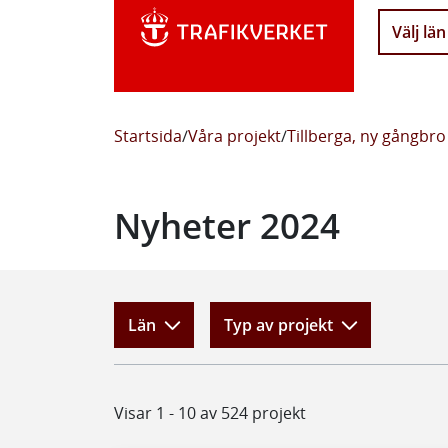
Välj län
Startsida
/
Våra projekt
/
Tillberga, ny gångbro
Nyheter 2024
Län
Typ av projekt
Visar 1 - 10 av 524 projekt