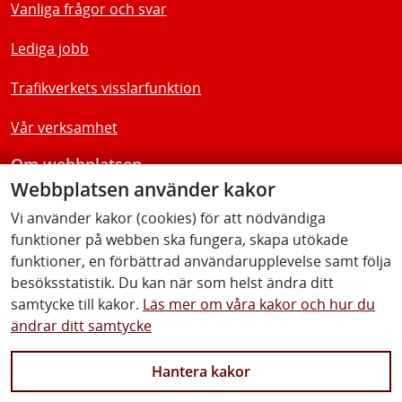
Vanliga frågor och svar
Lediga jobb
Trafikverkets visslarfunktion
Vår verksamhet
Om webbplatsen
Webbplatsen använder kakor
Tillgänglighetsredogörelse
Vi använder kakor (cookies) för att nödvändiga
funktioner på webben ska fungera, skapa utökade
Följ oss
funktioner, en förbättrad användarupplevelse samt följa
besöksstatistik. Du kan när som helst ändra ditt
samtycke till kakor.
Läs mer om våra kakor och hur du
ändrar ditt samtycke
Facebook
Youtube
Instagram
Linkedin
Hantera kakor