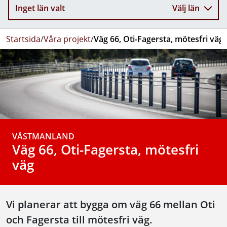
Inget län valt
Välj län
Startsida
/
Våra projekt
/
Väg 66, Oti-Fagersta, mötesfri väg
VÄSTMANLAND
Väg 66, Oti-Fagersta, mötesfri
väg
Vi planerar att bygga om väg 66 mellan Oti
och Fagersta till mötesfri väg.