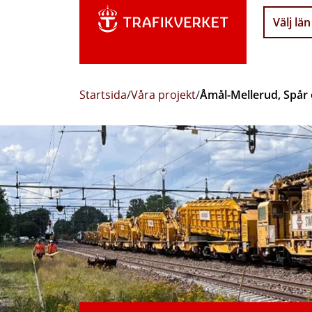
Välj län
Startsida
/
Våra projekt
/
Åmål-Mellerud, Spår 