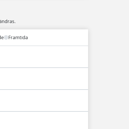
ändras.
de
Framtida