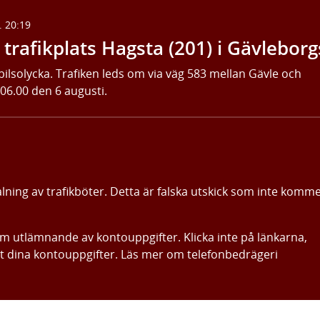
. 20:19
trafikplats Hagsta (201) i Gävleborg
bilsolycka. Trafiken leds om via väg 583 mellan Gävle och
 06.00 den 6 augusti.
alning av trafikböter. Detta är falska utskick som inte komm
om utlämnande av kontouppgifter. Klicka inte på länkarna,
ut dina kontouppgifter. Läs mer om telefonbedrägeri
Gå direkt till innehållet