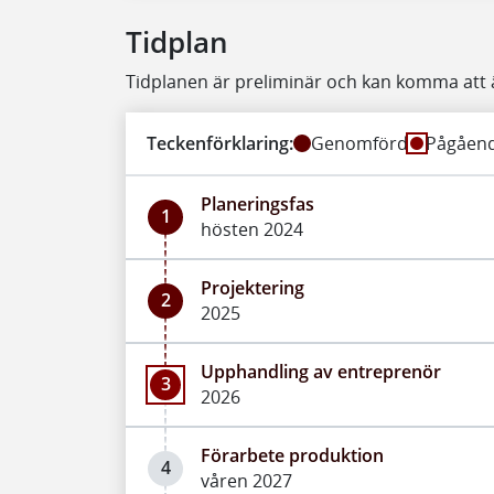
Tidplan
Tidplanen är preliminär och kan komma att 
Teckenförklaring:
Genomförd
Pågåen
Planeringsfas
1
hösten 2024
Projektering
2
2025
Upphandling av entreprenör
3
2026
Förarbete produktion
4
våren 2027