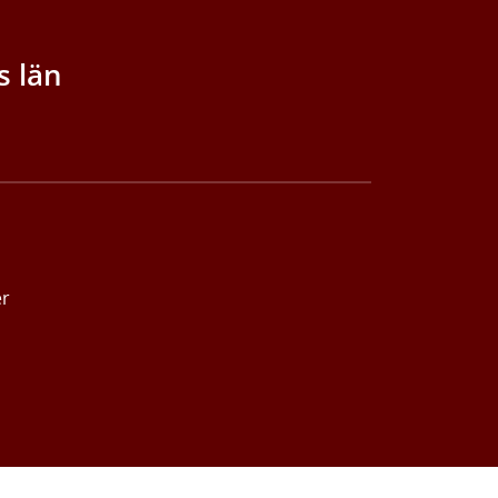
s län
er