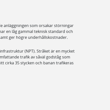
de anläggningen som orsakar störningar
n har en låg gammal teknisk standard och
, samt ger högre underhållskostnader.
infrastruktur (NPT). Stråket är en mycket
 omfattande trafik av såväl godståg som
tt cirka 35 stycken och banan trafikeras