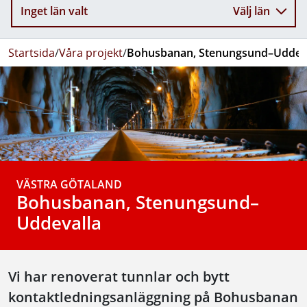
Inget län valt
Välj län
Startsida
/
Våra projekt
/
Bohusbanan, Stenungsund–Uddev
VÄSTRA GÖTALAND
Bohusbanan, Stenungsund–
Uddevalla
Vi har renoverat tunnlar och bytt
kontaktledningsanläggning på Bohusbanan