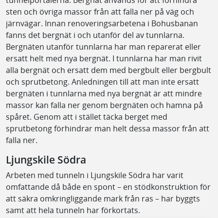
tunnelportalerna. Bergnät används för att förhindra
sten och övriga massor från att falla ner på väg och
järnvägar. Innan renoveringsarbetena i Bohusbanan
fanns det bergnät i och utanför del av tunnlarna.
Bergnäten utanför tunnlarna har man reparerat eller
ersatt helt med nya bergnät. I tunnlarna har man rivit
alla bergnät och ersatt dem med bergbult eller bergbult
och sprutbetong. Anledningen till att man inte ersatt
bergnäten i tunnlarna med nya bergnät är att mindre
massor kan falla ner genom bergnäten och hamna på
spåret. Genom att i stället täcka berget med
sprutbetong förhindrar man helt dessa massor från att
falla ner.
Ljungskile Södra
Arbeten med tunneln i Ljungskile Södra har varit
omfattande då både en spont – en stödkonstruktion för
att säkra omkringliggande mark från ras – har byggts
samt att hela tunneln har förkortats.