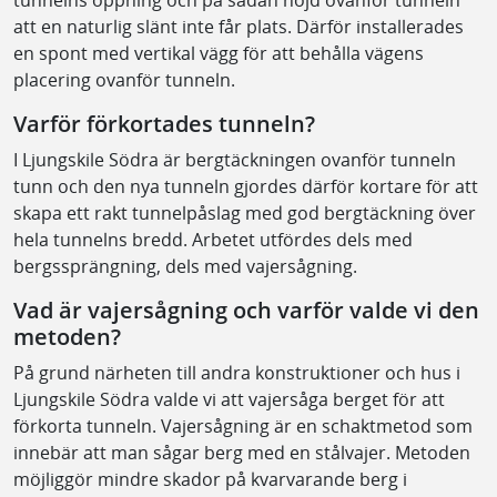
tunnelns öppning och på sådan höjd ovanför tunneln
att en naturlig slänt inte får plats. Därför installerades
en spont med vertikal vägg för att behålla vägens
placering ovanför tunneln.
Varför förkortades tunneln?
I Ljungskile Södra är bergtäckningen ovanför tunneln
tunn och den nya tunneln gjordes därför kortare för att
skapa ett rakt tunnelpåslag med god bergtäckning över
hela tunnelns bredd. Arbetet utfördes dels med
bergssprängning, dels med vajersågning.
Vad är vajersågning och varför valde vi den
metoden?
På grund närheten till andra konstruktioner och hus i
Ljungskile Södra valde vi att vajersåga berget för att
förkorta tunneln. Vajersågning är en schaktmetod som
innebär att man sågar berg med en stålvajer. Metoden
möjliggör mindre skador på kvarvarande berg i