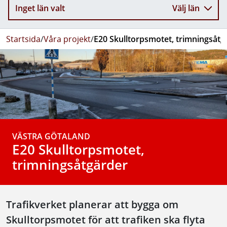
Inget län valt
Välj län
Startsida
/
Våra projekt
/
E20 Skulltorpsmotet, trimningsåtg
VÄSTRA GÖTALAND
E20 Skulltorpsmotet,
trimningsåtgärder
Trafikverket planerar att bygga om
Skulltorpsmotet för att trafiken ska flyta