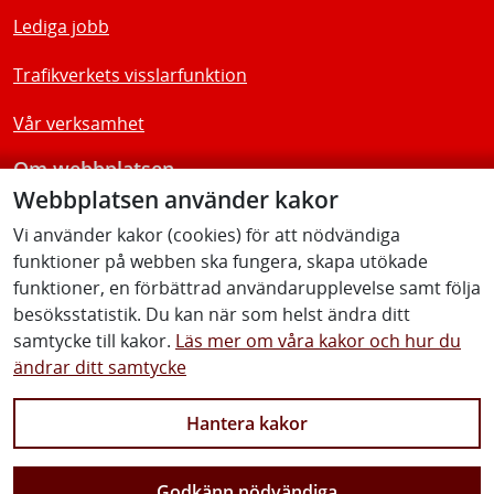
Lediga jobb
Trafikverkets visslarfunktion
Vår verksamhet
Om webbplatsen
Webbplatsen använder kakor
Tillgänglighetsredogörelse
Vi använder kakor (cookies) för att nödvändiga
funktioner på webben ska fungera, skapa utökade
Följ oss
funktioner, en förbättrad användarupplevelse samt följa
besöksstatistik. Du kan när som helst ändra ditt
samtycke till kakor.
Läs mer om våra kakor och hur du
ändrar ditt samtycke
Facebook
Youtube
Instagram
Linkedin
Hantera kakor
Godkänn nödvändiga