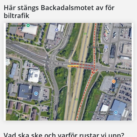
Här stängs Backadalsmotet av för
biltrafik
Vad ska ske och varför rustar vi upp?