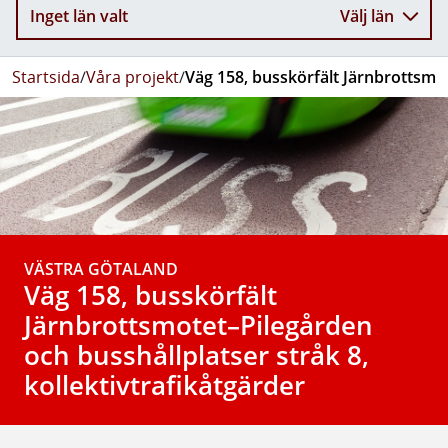
Inget län valt
Välj län
Startsida
/
Våra projekt
/
Väg 158, busskörfält Järnbrottsmot
VÄSTRA GÖTALAND
Väg 158, busskörfält
Järnbrottsmotet–Pilegården
och busshållplatser stråk 8,
kollektivtrafikåtgärder