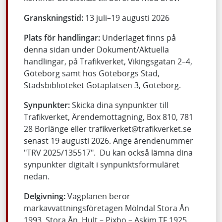
Granskningstid:
13 juli–19 augusti 2026
Plats för handlingar:
Underlaget finns på
denna sidan under Dokument/Aktuella
handlingar, på Trafikverket, Vikingsgatan 2–4,
Göteborg samt hos Göteborgs Stad,
Stadsbiblioteket Götaplatsen 3, Göteborg.
Synpunkter:
Skicka dina synpunkter till
Trafikverket, Ärendemottagning, Box 810, 781
28 Borlänge eller trafikverket@trafikverket.se
senast 19 augusti 2026. Ange ärendenummer
"TRV 2025/135517". Du kan också lämna dina
synpunkter digitalt i synpunktsformuläret
nedan.
Delgivning:
Vägplanen berör
markavvattningsföretagen Mölndal Stora Ån
1993, Stora Ån, Hult – Pixbo – Askim TF 1925