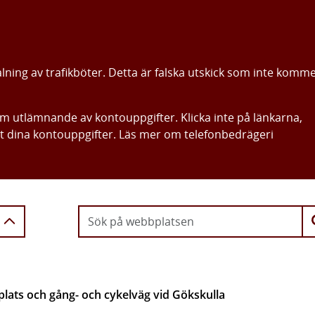
alning av trafikböter. Detta är falska utskick som inte komm
om utlämnande av kontouppgifter. Klicka inte på länkarna,
ut dina kontouppgifter. Läs mer om telefonbedrägeri
Gå direkt till innehållet
plats och gång- och cykelväg vid Gökskulla