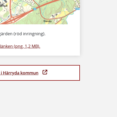
tgärden (röd inringning).
 länken (png, 1,2 MB).
ra i Härryda kommun