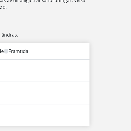
 av tillfälliga trafikanordningar. Vissa
ad.
 ändras.
de
Framtida