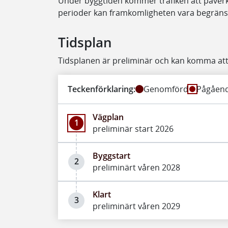
Under byggtiden kommer trafiken att påverkas
perioder kan framkomligheten vara begräns
Tidsplan
Tidsplanen är preliminär och kan komma att
Teckenförklaring:
Genomförd
Pågåen
Vägplan
1
preliminär start 2026
Byggstart
2
preliminärt våren 2028
Klart
3
preliminärt våren 2029