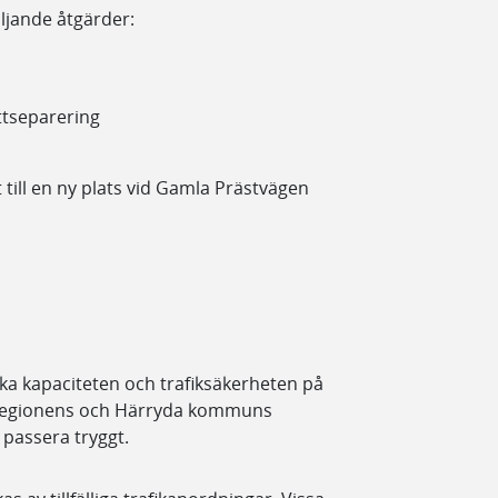
öljande åtgärder:
ttseparering
t till en ny plats vid Gamla Prästvägen
ka kapaciteten och trafiksäkerheten på
ll regionens och Härryda kommuns
 passera tryggt.