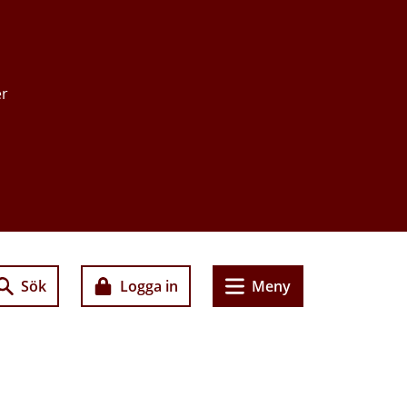
er
Sök
Logga in
Meny