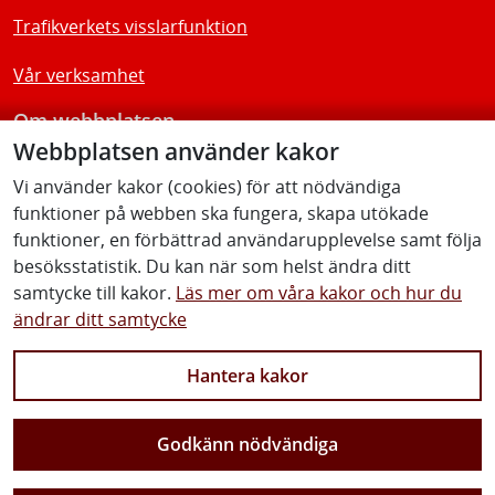
Trafikverkets visslarfunktion
Vår verksamhet
Om webbplatsen
Webbplatsen använder kakor
Tillgänglighetsredogörelse
Vi använder kakor (cookies) för att nödvändiga
funktioner på webben ska fungera, skapa utökade
Följ oss
funktioner, en förbättrad användarupplevelse samt följa
besöksstatistik. Du kan när som helst ändra ditt
samtycke till kakor.
Läs mer om våra kakor och hur du
ändrar ditt samtycke
Facebook
Youtube
Instagram
Linkedin
Hantera kakor
Godkänn nödvändiga
Vi gör Sverige närmare