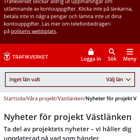
Trafikverket skickar aldrig ut uppmaningar om
utlämnande av kontouppgifter. Klicka inte på länkarna,
betala inte in några pengar och lämna inte ut dina
kontouppgifter. Läs mer om telefonbedrägeri
på
polisens webbplats
.
Logga in
Sök
Meny
Inget län valt
Välj län
Startsida
/
Våra projekt
/
Västlänken
/
Nyheter för projekt Vä
Nyheter för projekt Västlänken
Ta del av projektets nyheter – vi håller dig
uppdaterad på vad som händer.