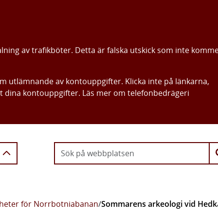
alning av trafikböter. Detta är falska utskick som inte komm
om utlämnande av kontouppgifter. Klicka inte på länkarna,
ut dina kontouppgifter. Läs mer om telefonbedrägeri
Gå direkt till innehållet
heter för Norrbotniabanan
/
Sommarens arkeologi vid Hedk