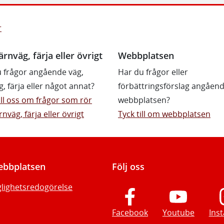
r
ärnväg, färja eller övrigt
Webbplatsen
 frågor angående väg,
Har du frågor eller
g, färja eller något annat?
förbättringsförslag angåen
till oss om frågor som rör
webbplatsen?
rnväg, färja eller övrigt
Tyck till om webbplatsen
bbplatsen
Följ oss
glighetsredogörelse
Facebook
Youtube
Ins