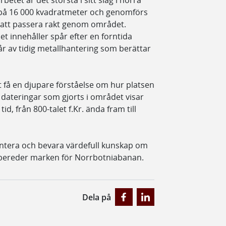
etet är det största i sitt slag i norra
 på 16 000 kvadratmeter och genomförs
att passera rakt genom området.
t innehåller spår efter en forntida
r av tidig metallhantering som berättar
 få en djupare förståelse om hur platsen
 dateringar som gjorts i området visar
id, från 800-talet f.Kr. ända fram till
ntera och bevara värdefull kunskap om
örbereder marken för Norrbotniabanan.
Dela på