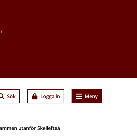
er
Sök
Logga in
Meny
ammen utanför Skellefteå