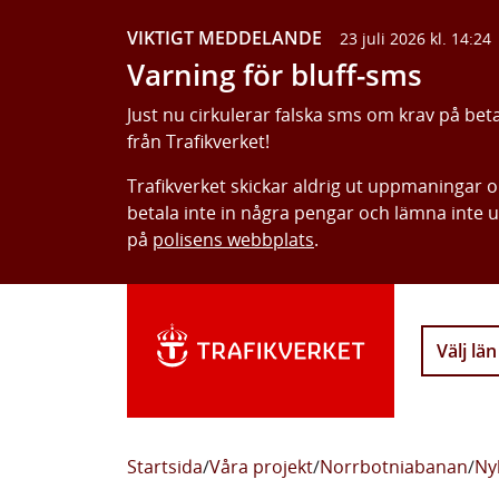
VIKTIGT MEDDELANDE
23 juli 2026 kl. 14:24
Varning för bluff-sms
Just nu cirkulerar falska sms om krav på bet
från Trafikverket!
Trafikverket skickar aldrig ut uppmaningar 
betala inte in några pengar och lämna inte 
på
polisens webbplats
.
Välj län
Startsida
/
Våra projekt
/
Norrbotniabanan
/
Ny