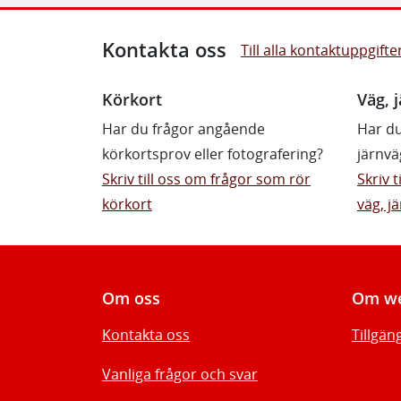
Kontakta oss
Till alla kontaktuppgifte
Körkort
Väg, j
Har du frågor angående
Har du
körkortsprov eller fotografering?
järnvä
Skriv till oss om frågor som rör
Skriv 
körkort
väg, jä
Om oss
Om we
Kontakta oss
Tillgän
Vanliga frågor och svar