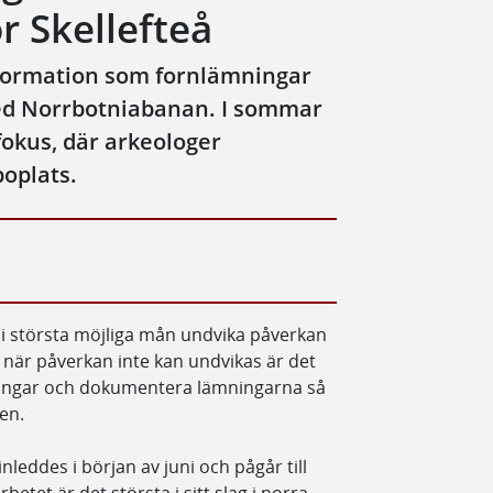
 Skellefteå
nformation som fornlämningar
 med Norrbotniabanan. I sommar
okus, där arkeologer
boplats.
tt i största möjliga mån undvika påverkan
när påverkan inte kan undvikas är det
ningar och dokumentera lämningarna så
en.
ddes i början av juni och pågår till