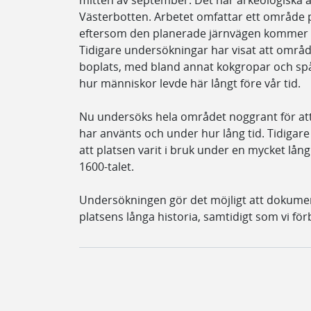
mitten av september. Det här arkeologiska arb
Västerbotten. Arbetet omfattar ett område
eftersom den planerade järnvägen kommer 
Tidigare undersökningar har visat att område
boplats, med bland annat kokgropar och spå
hur människor levde här långt före vår tid.
Nu undersöks hela området noggrant för att
har använts och under hur lång tid. Tidigare
att platsen varit i bruk under en mycket lång t
1600-talet.
Undersökningen gör det möjligt att dokume
platsens långa historia, samtidigt som vi f