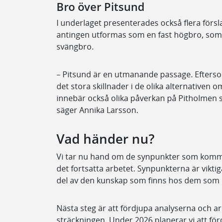
Bro över Pitsund
I underlaget presenterades också flera förs
antingen utformas som en fast högbro, som 
svängbro.
– Pitsund är en utmanande passage. Eftersom
det stora skillnader i de olika alternativen o
innebär också olika påverkan på Pitholmen s
säger Annika Larsson.
Vad händer nu?
Vi tar nu hand om de synpunkter som komm
det fortsatta arbetet. Synpunkterna är viktiga
del av den kunskap som finns hos dem som 
Nästa steg är att fördjupa analyserna och ar
sträckningen. Under 2026 planerar vi att för