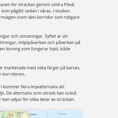
planen för sträckan genom södra Piteå.
e som pågått sedan i våras. I studien
järnvägen inom den korridor som tidigare
ningar och utmaningar. Syftet är att
sättningar, miljöpåverkan och påverkan på
den lösning som fungerar bäst, både
är markerade med olika färger på kartan,
m korridoren.
kommer flera linjealternativ att
äljs. De alternativ som utreds kan också
 kan väljas för olika delar av sträckan.