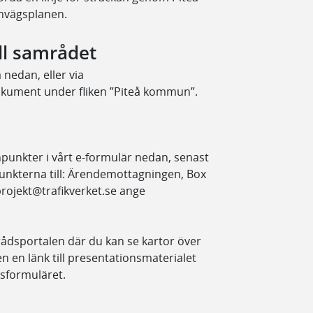
rnvägsplanen.
ill samrådet
 nedan, eller via
okument under fliken ”Piteå kommun”.
ynpunkter i vårt e-formulär nedan, senast
nkterna till: Ärendemottagningen, Box
projekt@trafikverket.se ange
mrådsportalen där du kan se kartor över
en en länk till presentationsmaterialet
tsformuläret.