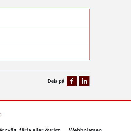
Dela på
r
ärnväg, färja eller övrigt
Webbplatsen