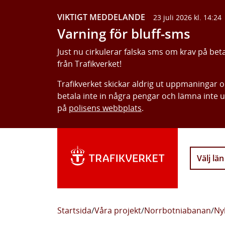
VIKTIGT MEDDELANDE
23 juli 2026 kl. 14:24
Varning för bluff-sms
Just nu cirkulerar falska sms om krav på bet
från Trafikverket!
Trafikverket skickar aldrig ut uppmaningar 
betala inte in några pengar och lämna inte 
på
polisens webbplats
.
Välj län
Startsida
/
Våra projekt
/
Norrbotniabanan
/
Ny