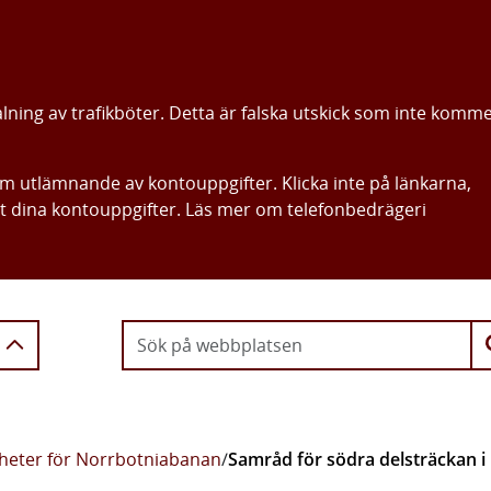
alning av trafikböter. Detta är falska utskick som inte komm
om utlämnande av kontouppgifter. Klicka inte på länkarna,
ut dina kontouppgifter. Läs mer om telefonbedrägeri
Gå direkt till innehållet
heter för Norrbotniabanan
/
Samråd för södra delsträckan i 