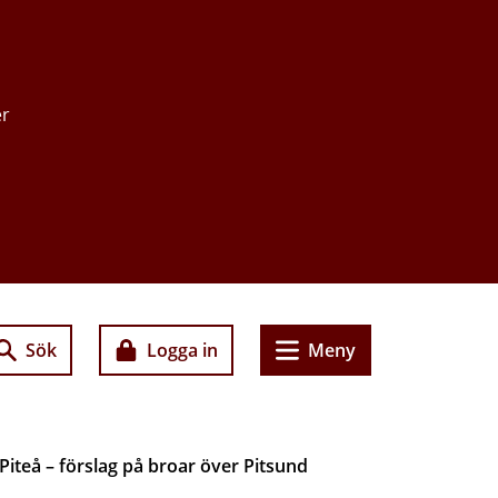
er
Sök
Logga in
Meny
Piteå – förslag på broar över Pitsund