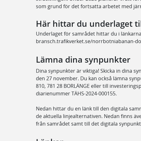
som grund för det fortsatta arbetet med jä
Här hittar du underlaget t
Underlaget för samrådet hittar du i länkarna
bransch.trafikverket.se/norrbotniabanan-d
Lämna dina synpunkter
Dina synpunkter är viktiga! Skicka in dina s
den 27 november. Du kan också lämna synpu
810, 781 28 BORLÄNGE eller till investerings
diarienummer TÄHS-2024-000155.
Nedan hittar du en länk till den digitala sa
de aktuella linjealternativen. Nedan finns äv
från samrådet samt till det digitala synpunk