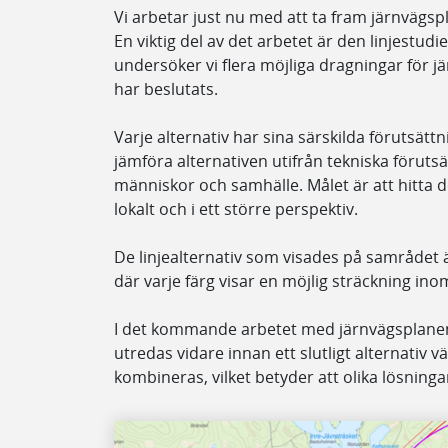
Vi arbetar just nu med att ta fram järnvägs
En viktig del av det arbetet är den linjestudi
undersöker vi flera möjliga dragningar för 
har beslutats.
Varje alternativ har sina särskilda förutsätt
jämföra alternativen utifrån tekniska förut
människor och samhälle. Målet är att hitta 
lokalt och i ett större perspektiv.
De linjealternativ som visades på samrådet 
där varje färg visar en möjlig sträckning ino
I det kommande arbetet med järnvägsplanen 
utredas vidare innan ett slutligt alternativ v
kombineras, vilket betyder att olika lösningar