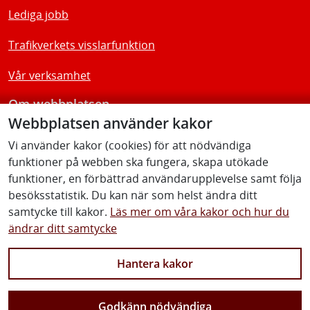
Lediga jobb
Trafikverkets visslarfunktion
Vår verksamhet
Om webbplatsen
Webbplatsen använder kakor
Tillgänglighetsredogörelse
Vi använder kakor (cookies) för att nödvändiga
funktioner på webben ska fungera, skapa utökade
Följ oss
funktioner, en förbättrad användarupplevelse samt följa
besöksstatistik. Du kan när som helst ändra ditt
samtycke till kakor.
Läs mer om våra kakor och hur du
ändrar ditt samtycke
Facebook
Youtube
Instagram
Linkedin
Hantera kakor
Godkänn nödvändiga