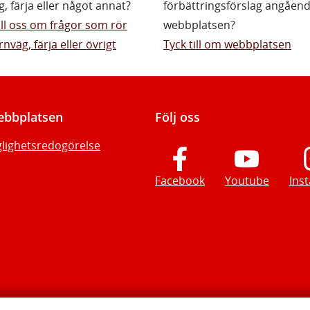
g, färja eller något annat?
förbättringsförslag angåen
till oss om frågor som rör
webbplatsen?
rnväg, färja eller övrigt
Tyck till om webbplatsen
bbplatsen
Följ oss
glighetsredogörelse
Facebook
Youtube
Ins