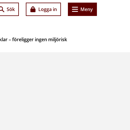
Sök
Logga in
Meny
ar – föreligger ingen miljörisk