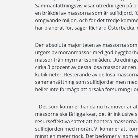
Sammanfattningsvis visar utredningen på tre 
en bråkdel av massorna som är sulfidjord, fö
omgivande miljön, och för det tredje kom
har planerat för, säger Richard Österbacka
Den absoluta majoriteten av massorna som 
utgörs av moränmassor med god byggbarhet
massor från myrmarksområden. Utredningen
cirka 3 procent av dessa lösa massor är ren 
kubikmeter. Resterande av de lösa massorna
sammansättning som sulfidjordar men med m
heller inte förmåga att orsaka försurning i 
– Det som kommer hända nu framöver är att 
massorna ska få ligga kvar, det är inklusive 
resurseffektiva sättet att hantera massorna
sulfidjorden med morän. Vi kommer att komp
minst en meter tjock. Det bedömer vi som en