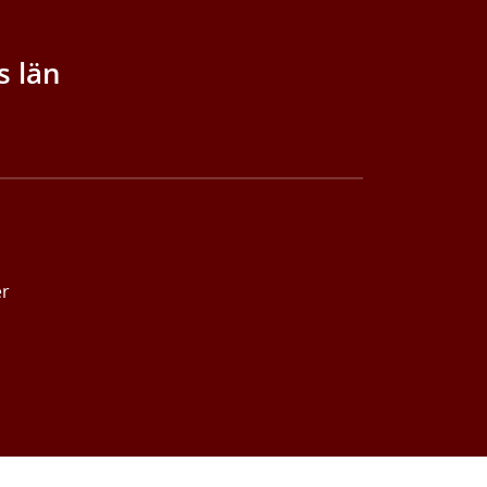
s län
er