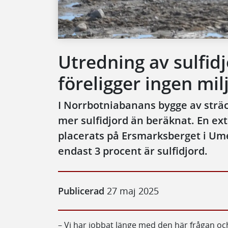
Utredning av sulfid
föreligger ingen mil
I Norrbotniabanans bygge av strä
mer sulfidjord än beräknat. En e
placerats på Ersmarksberget i Umeå
endast 3 procent är sulfidjord.
Publicerad
27 maj 2025
– Vi har jobbat länge med den här frågan och 