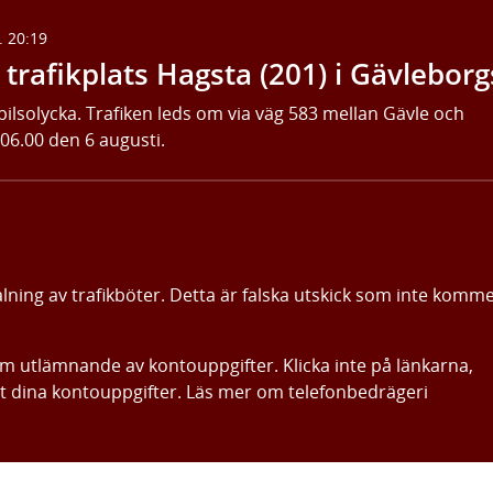
. 20:19
trafikplats Hagsta (201) i Gävleborg
bilsolycka. Trafiken leds om via väg 583 mellan Gävle och
 06.00 den 6 augusti.
alning av trafikböter. Detta är falska utskick som inte komm
om utlämnande av kontouppgifter. Klicka inte på länkarna,
ut dina kontouppgifter. Läs mer om telefonbedrägeri
Gå direkt till innehållet