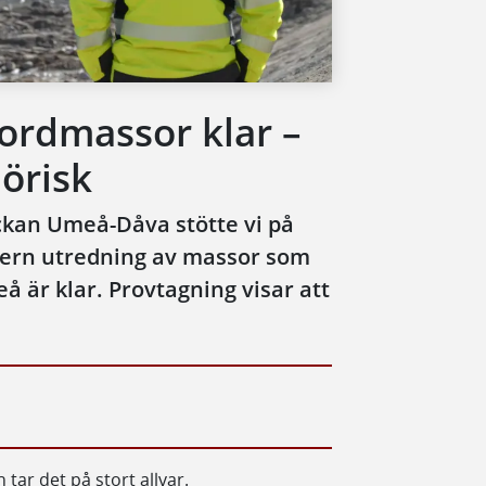
jordmassor klar –
jörisk
ckan Umeå-Dåva stötte vi på
xtern utredning av massor som
 är klar. Provtagning visar att
tar det på stort allvar.