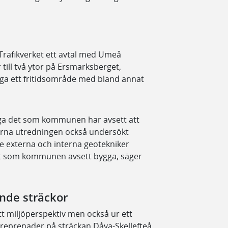
rafikverket ett avtal med Umeå
ll två ytor på Ersmarksberget,
ga ett fritidsområde med bland annat
bygga det som kommunen har avsett att
erna utredningen också undersökt
e externa och interna geotekniker
 det som kommunen avsett bygga, säger
nde sträckor
ett miljöperspektiv men också ur ett
reprenader på sträckan Dåva-Skellefteå