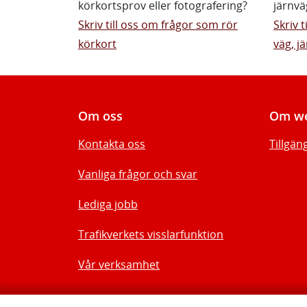
körkortsprov eller fotografering?
järnvä
Skriv till oss om frågor som rör
Skriv 
körkort
väg, jä
Om oss
Om we
Kontakta oss
Tillgän
Vanliga frågor och svar
Lediga jobb
Trafikverkets visslarfunktion
Vår verksamhet