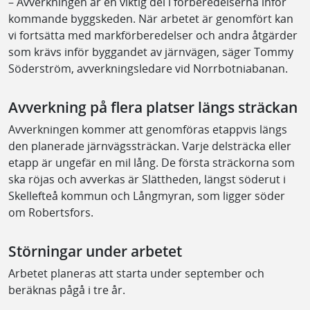
– Avverkningen är en viktig del i förberedelserna inför
kommande byggskeden. När arbetet är genomfört kan
vi fortsätta med markförberedelser och andra åtgärder
som krävs inför byggandet av järnvägen, säger Tommy
Söderström, avverkningsledare vid Norrbotniabanan.
Avverkning på flera platser längs sträckan
Avverkningen kommer att genomföras etappvis längs
den planerade järnvägssträckan. Varje delsträcka eller
etapp är ungefär en mil lång. De första sträckorna som
ska röjas och avverkas är Slättheden, längst söderut i
Skellefteå kommun och Långmyran, som ligger söder
om Robertsfors.
Störningar under arbetet
Arbetet planeras att starta under september och
beräknas pågå i tre år.