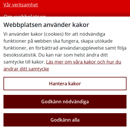
Vår verksamhet
Om webbplatsen
Webbplatsen använder kakor
Tillgänglighetsredogörelse
Vi använder kakor (cookies) för att nödvändiga
funktioner på webben ska fungera, skapa utökade
Följ oss
funktioner, en förbättrad användarupplevelse samt följa
besöksstatistik. Du kan när som helst ändra ditt
samtycke till kakor.
Läs mer om våra kakor och hur du
ändrar ditt samtycke
Facebook
Youtube
Instagram
Linkedin
Hantera kakor
Godkänn nödvändiga
Vi gör Sverige närmare
Godkänn alla