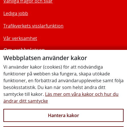
Vanliga frågor och svar
Lediga jobb
Trafikverkets visslarfunktion
Vår verksamhet
Om webbplatsen
Webbplatsen använder kakor
Tillgänglighetsredogörelse
Vi använder kakor (cookies) för att nödvändiga
funktioner på webben ska fungera, skapa utökade
Följ oss
funktioner, en förbättrad användarupplevelse samt följa
besöksstatistik. Du kan när som helst ändra ditt
samtycke till kakor.
Läs mer om våra kakor och hur du
ändrar ditt samtycke
Facebook
Youtube
Instagram
Linkedin
Hantera kakor