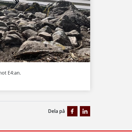
mot E4:an.
Dela på