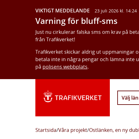
VIKTIGT MEDDELANDE
23 juli 2026 kl. 14:24
Varning för bluff-sms
Just nu cirkulerar falska sms om krav på bet
från Trafikverket!
Trafikverket skickar aldrig ut uppmaningar 
betala inte in några pengar och lämna inte 
på
polisens webbplats
.
Välj län
Startsida
/
Våra projekt
/
Ostlänken, en ny dub