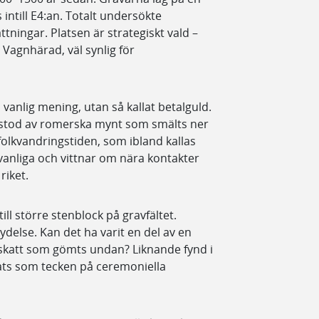
 intill E4:an. Totalt undersökte
ttningar. Platsen är strategiskt vald –
Vagnhärad, väl synlig för
 vanlig mening, utan så kallat betalguld.
estod av romerska mynt som smälts ner
folkvandringstiden, som ibland kallas
vanliga och vittnar om nära kontakter
riket.
ill större stenblock på gravfältet.
delse. Kan det ha varit en del av en
en skatt som gömts undan? Liknande fynd i
ats som tecken på ceremoniella