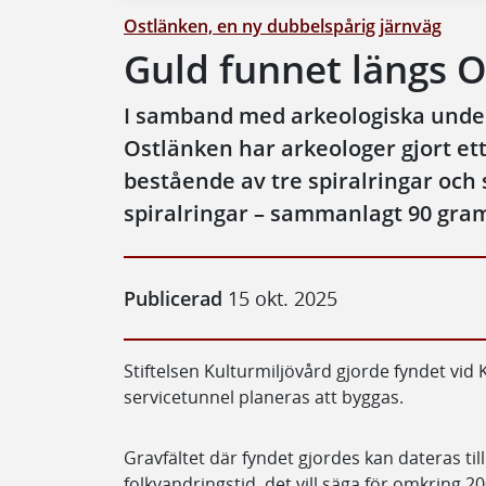
Ostlänken, en ny dubbelspårig järnväg
Guld funnet längs 
I samband med arkeologiska under
Ostlänken har arkeologer gjort e
bestående av tre spiralringar och 
spiralringar – sammanlagt 90 gram
Publicerad
15 okt. 2025
Stiftelsen Kulturmiljövård gjorde fyndet vid
servicetunnel planeras att byggas.
Gravfältet där fyndet gjordes kan dateras ti
folkvandringstid, det vill säga för omkring 