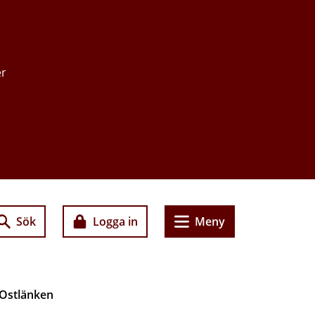
er
Sök
Logga in
Meny
 Ostlänken