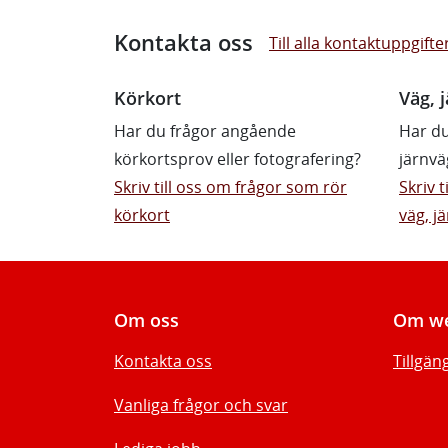
Kontakta oss
Till alla kontaktuppgifte
Körkort
Väg, j
Har du frågor angående
Har du
körkortsprov eller fotografering?
järnvä
Skriv till oss om frågor som rör
Skriv 
körkort
väg, jä
Om oss
Om we
Kontakta oss
Tillgän
Vanliga frågor och svar