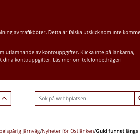
alning av trafikböter. Detta är falska utskick som inte komm
om utlämnande av kontouppgifter. Klicka inte på länkarna,
ut dina kontouppgifter. Läs mer om telefonbedrägeri
Gå direkt till innehållet
belspårig järnväg
/
Nyheter för Ostlänken
/
Guld funnet längs