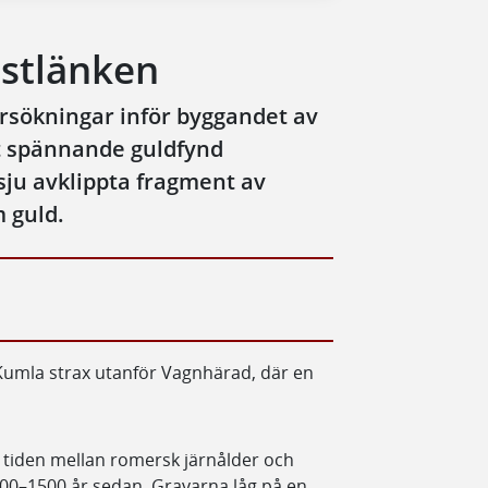
Ostlänken
sökningar inför byggandet av
tt spännande guldfynd
sju avklippta fragment av
 guld.
 Kumla strax utanför Vagnhärad, där en
ll tiden mellan romersk järnålder och
2000–1500 år sedan. Gravarna låg på en