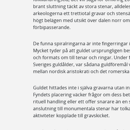
brant sluttning täckt av stora stenar, alldeles
arkeologerna ett trettiotal gravar och stensä
högt belägen med utsikt över dalen norr om 
förbipasserande.
De funna spiralringarna är inte fingerringar i
Mycket tyder på att guldet ursprungligen b
och formats om till tenar och ringar. Under 
Sveriges guldålder, var sådana guldföremål 
mellan nordisk aristokrati och det romerska 
Guldet hittades inte i själva gravarna utan int
Fyndets placering väcker frågor om dess bety
rituell handling eller ett offer snarare än 
anslutning till monumentala stenar har tolk
aktiviteter kopplade till gravskicket.