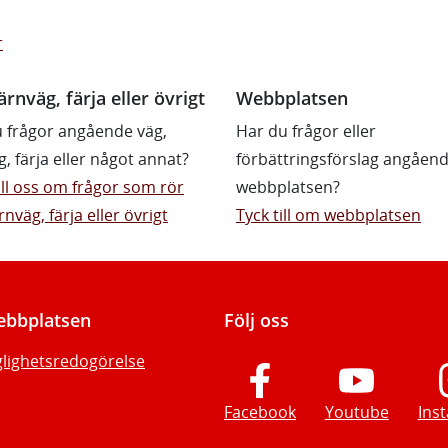
r
ärnväg, färja eller övrigt
Webbplatsen
 frågor angående väg,
Har du frågor eller
g, färja eller något annat?
förbättringsförslag angåen
till oss om frågor som rör
webbplatsen?
rnväg, färja eller övrigt
Tyck till om webbplatsen
bbplatsen
Följ oss
glighetsredogörelse
Facebook
Youtube
Ins