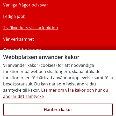
Vanliga frågor och svar
Lediga jobb
Trafikverkets visslarfunktion
Vår verksamhet
Om webbplatsen
Webbplatsen använder kakor
Tillgänglighetsredogörelse
Vi använder kakor (cookies) för att nödvändiga
funktioner på webben ska fungera, skapa utökade
Följ oss
funktioner, en förbättrad användarupplevelse samt följa
besöksstatistik. Du kan när som helst ändra ditt
samtycke till kakor.
Läs mer om våra kakor och hur du
ändrar ditt samtycke
Facebook
Youtube
Instagram
Linkedin
Hantera kakor