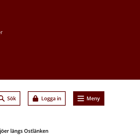
er
Sök
Logga in
Meny
jöer längs Ostlänken