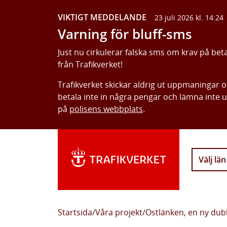
VIKTIGT MEDDELANDE
23 juli 2026 kl. 14:24
Varning för bluff-sms
Just nu cirkulerar falska sms om krav på bet
från Trafikverket!
Trafikverket skickar aldrig ut uppmaningar 
betala inte in några pengar och lämna inte 
på
polisens webbplats
.
Välj län
Startsida
/
Våra projekt
/
Ostlänken, en ny dub