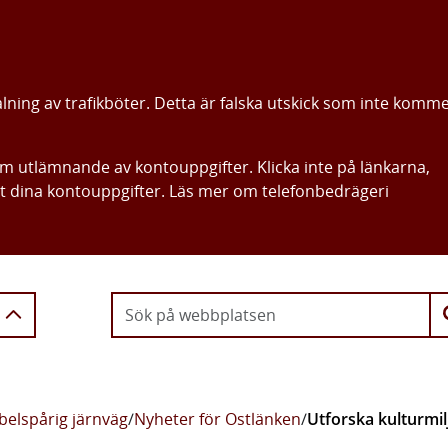
alning av trafikböter. Detta är falska utskick som inte komm
om utlämnande av kontouppgifter. Klicka inte på länkarna,
ut dina kontouppgifter. Läs mer om telefonbedrägeri
Gå direkt till innehållet
belspårig järnväg
/
Nyheter för Ostlänken
/
Utforska kulturmil