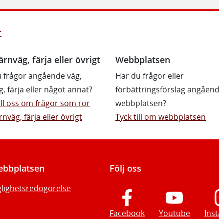
r
ärnväg, färja eller övrigt
Webbplatsen
 frågor angående väg,
Har du frågor eller
g, färja eller något annat?
förbättringsförslag angåen
till oss om frågor som rör
webbplatsen?
rnväg, färja eller övrigt
Tyck till om webbplatsen
bbplatsen
Följ oss
glighetsredogörelse
Facebook
Youtube
Ins