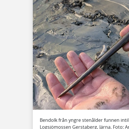
Bendolk från yngre stenålder funnen inti
Logsjömossen Gerstaberg, Järna. Foto: 