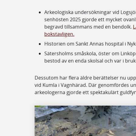
Arkeologiska undersökningar vid Logsj
senhösten 2025 gjorde ett mycket ovanl
begravd tillsammans med en bendolk.
L
bokstavligen.
Historien om Sankt Annas hospital i Nyk
Sätersholms småskola, öster om Linköpi
bestod av en enda skolsal och var i bruk
Dessutom har flera äldre berättelser nu upp
vid Kumla i Vagnhärad. Där genomfördes 
arkeologerna gjorde ett spektakulärt guldfynd