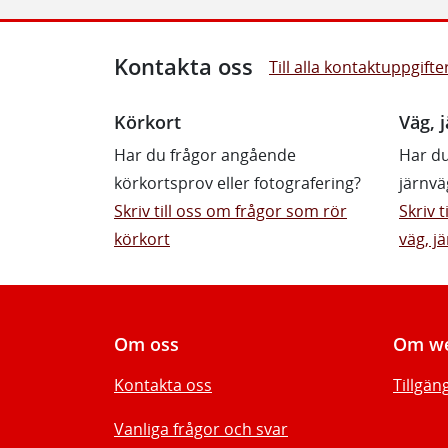
Kontakta oss
Till alla kontaktuppgifte
Körkort
Väg, j
Har du frågor angående
Har du
körkortsprov eller fotografering?
järnvä
Skriv till oss om frågor som rör
Skriv 
körkort
väg, jä
Om oss
Om we
Kontakta oss
Tillgän
Vanliga frågor och svar