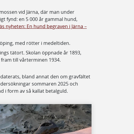
ömossen vid Järna, där man under
igt fynd: en 5 000 år gammal hund,
äs nyheten: En hund begraven i Järna –
öping, med rötter i medeltiden.
ngs tätort. Skolan öppnade år 1893,
 fram till vårterminen 1934.
daterats, bland annat den om gravfältet
undersökningar sommaren 2025 och
 i form av så kallat betalguld.