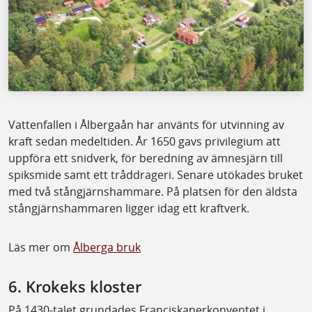
Vattenfallen i Ålbergaån har använts för utvinning av
kraft sedan medeltiden. År 1650 gavs privilegium att
uppföra ett snidverk, för beredning av ämnesjärn till
spiksmide samt ett tråddrageri. Senare utökades bruket
med två stångjärnshammare. På platsen för den äldsta
stångjärnshammaren ligger idag ett kraftverk.
Läs mer om
Ålberga bruk
6. Krokeks kloster
På 1430-talet grundades Franciskanerkonventet i