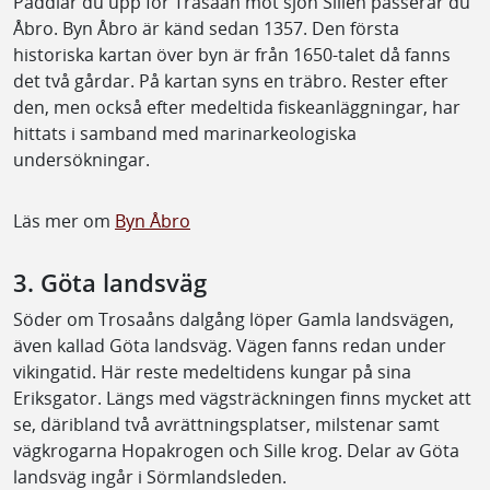
Paddlar du upp för Tråsaån mot sjön Sillen passerar du
Åbro. Byn Åbro är känd sedan 1357. Den första
historiska kartan över byn är från 1650-talet då fanns
det två gårdar. På kartan syns en träbro. Rester efter
den, men också efter medeltida fiskeanläggningar, har
hittats i samband med marinarkeologiska
undersökningar.
Läs mer om
Byn Åbro
3. Göta landsväg
Söder om Trosaåns dalgång löper Gamla landsvägen,
även kallad Göta landsväg. Vägen fanns redan under
vikingatid. Här reste medeltidens kungar på sina
Eriksgator. Längs med vägsträckningen finns mycket att
se, däribland två avrättningsplatser, milstenar samt
vägkrogarna Hopakrogen och Sille krog. Delar av Göta
landsväg ingår i Sörmlandsleden.