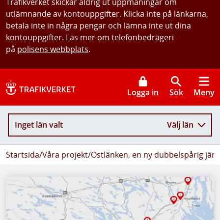
Trafikverket skickar aldrig ut uppmaningar om
utlämnande av kontouppgifter. Klicka inte på länkarna,
betala inte in några pengar och lämna inte ut dina
kontouppgifter. Läs mer om telefonbedrägeri
på
polisens webbplats
.
Logga in
Sök
Meny
Inget län valt
Välj län
Startsida
/
Våra projekt
/
Ostlänken, en ny dubbelspårig jär