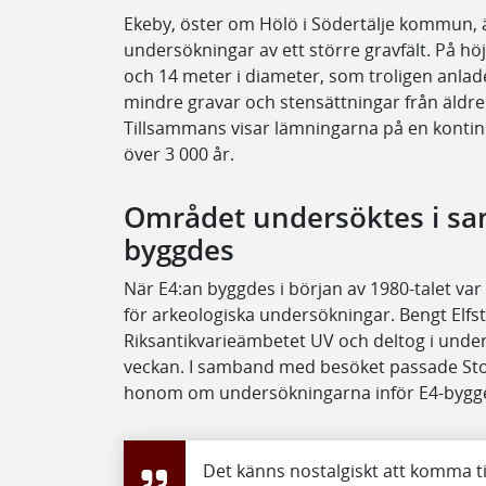
Ekeby, öster om Hölö i Södertälje kommun, 
undersökningar av ett större gravfält. På hö
och 14 meter i diameter, som troligen anlad
mindre gravar och stensättningar från äldre 
Tillsammans visar lämningarna på en kontinu
över 3 000 år.
Området undersöktes i sa
byggdes
När E4:an byggdes i början av 1980-talet va
för arkeologiska undersökningar. Bengt Elf
Riksantikvarieämbetet UV och deltog i under
veckan. I samband med besöket passade Sto
honom om undersökningarna inför E4-bygget
Det känns nostalgiskt att komma ti