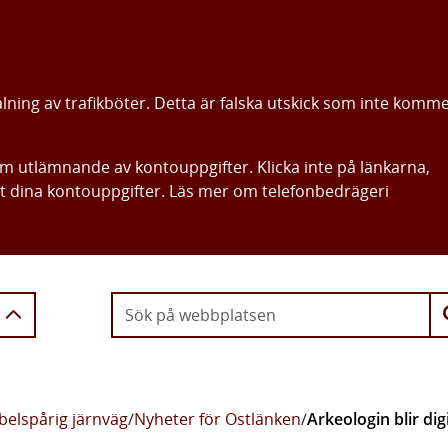
alning av trafikböter. Detta är falska utskick som inte komm
om utlämnande av kontouppgifter. Klicka inte på länkarna,
ut dina kontouppgifter. Läs mer om telefonbedrägeri
Gå direkt till innehållet
belspårig järnväg
/
Nyheter för Ostlänken
/
Arkeologin blir digi