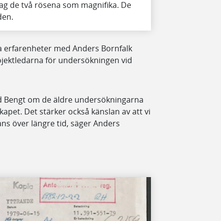
jag de två rösena som magnifika. De
den.
ta erfarenheter med Anders Bornfalk
ojektledarna för undersökningen vid
med Bengt om de äldre undersökningarna
apet. Det stärker också känslan av att vi
s över längre tid, säger Anders