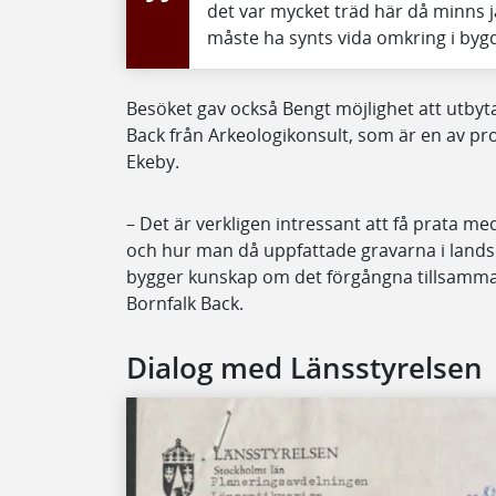
det var mycket träd här då minns 
måste ha synts vida omkring i byg
Besöket gav också Bengt möjlighet att utby
Back från Arkeologikonsult, som är en av pr
Ekeby.
– Det är verkligen intressant att få prata 
och hur man då uppfattade gravarna i landsk
bygger kunskap om det förgångna tillsamman
Bornfalk Back.
Dialog med Länsstyrelsen