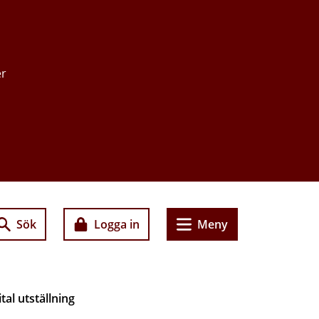
er
Sök
Logga in
Meny
tal utställning