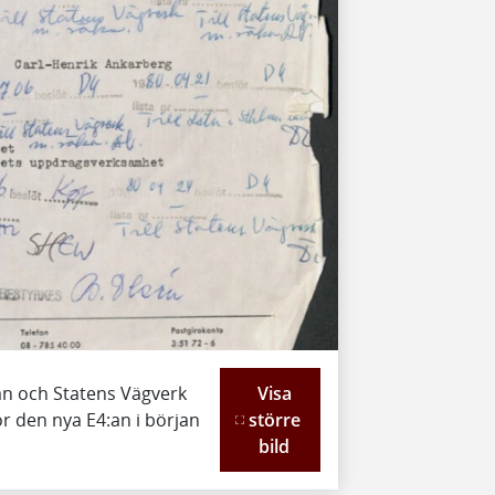
än och Statens Vägverk
Visa
r den nya E4:an i början
större
bild