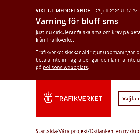
VIKTIGT MEDDELANDE
23 juli 2026 kl. 14:24
Varning för bluff-sms
Just nu cirkulerar falska sms om krav på bet
från Trafikverket!
Trafikverket skickar aldrig ut uppmaningar 
betala inte in några pengar och lämna inte 
på
polisens webbplats
.
Välj län
Startsida
/
Våra projekt
/
Ostlänken, en ny dub