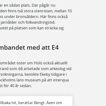
är en sådan plats. Där pågår nu
jden finns två stora stenrösen, mellan 10
es under bronsåldern. Här finns också
järnålder och folkvandringstid.
itet på platsen som kan sträcka sig
mbandet med att E4
r området öster om Hölö också aktuellt
strand som då arbetade som arkeolog vid
sökningarna, besökte Ekeby tidigare i
ckholms läns museum på att intervjua
 för 40 år sedan.
llbaka hit, berättar Bengt. Även om