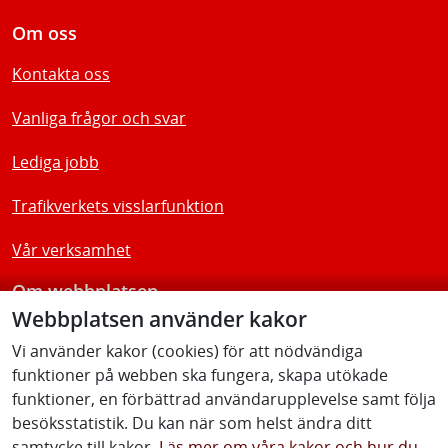
Om oss
Kontakta oss
Vanliga frågor och svar
Lediga jobb
Trafikverkets visslarfunktion
Vår verksamhet
Om webbplatsen
Webbplatsen använder kakor
Tillgänglighetsredogörelse
Vi använder kakor (cookies) för att nödvändiga
funktioner på webben ska fungera, skapa utökade
Följ oss
funktioner, en förbättrad användarupplevelse samt följa
besöksstatistik. Du kan när som helst ändra ditt
samtycke till kakor.
Läs mer om våra kakor och hur du