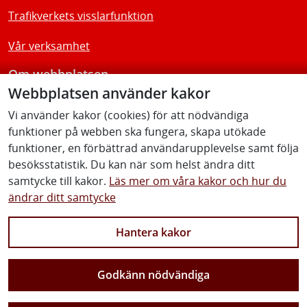
Trafikverkets visslarfunktion
Vår verksamhet
Om webbplatsen
Webbplatsen använder kakor
Tillgänglighetsredogörelse
Vi använder kakor (cookies) för att nödvändiga
funktioner på webben ska fungera, skapa utökade
Följ oss
funktioner, en förbättrad användarupplevelse samt följa
besöksstatistik. Du kan när som helst ändra ditt
samtycke till kakor.
Läs mer om våra kakor och hur du
ändrar ditt samtycke
Facebook
Youtube
Instagram
Linkedin
Hantera kakor
Godkänn nödvändiga
Vi gör Sverige närmare