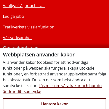
Vanliga frågor och svar
Lediga jobb
Trafikverkets visslarfunktion
Vår verksamhet
Om webbplatsen
Webbplatsen använder kakor
Tillgänglighetsredogörelse
Vi använder kakor (cookies) för att nödvändiga
funktioner på webben ska fungera, skapa utökade
Följ oss
funktioner, en förbättrad användarupplevelse samt följa
besöksstatistik. Du kan när som helst ändra ditt
samtycke till kakor.
Läs mer om våra kakor och hur du
ändrar ditt samtycke
Facebook
Youtube
Instagram
Linkedin
Hantera kakor