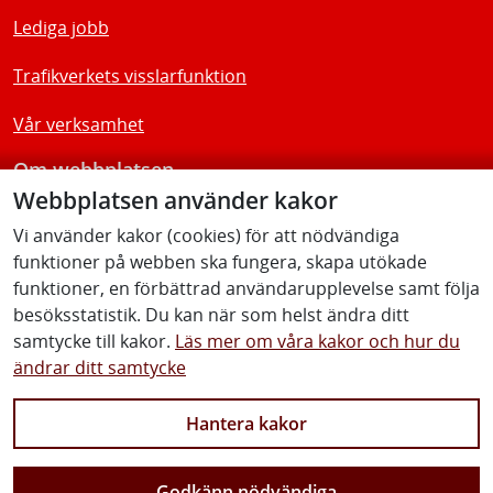
Lediga jobb
Trafikverkets visslarfunktion
Vår verksamhet
Om webbplatsen
Webbplatsen använder kakor
Tillgänglighetsredogörelse
Vi använder kakor (cookies) för att nödvändiga
funktioner på webben ska fungera, skapa utökade
Följ oss
funktioner, en förbättrad användarupplevelse samt följa
besöksstatistik. Du kan när som helst ändra ditt
samtycke till kakor.
Läs mer om våra kakor och hur du
ändrar ditt samtycke
Facebook
Youtube
Instagram
Linkedin
Hantera kakor
Godkänn nödvändiga