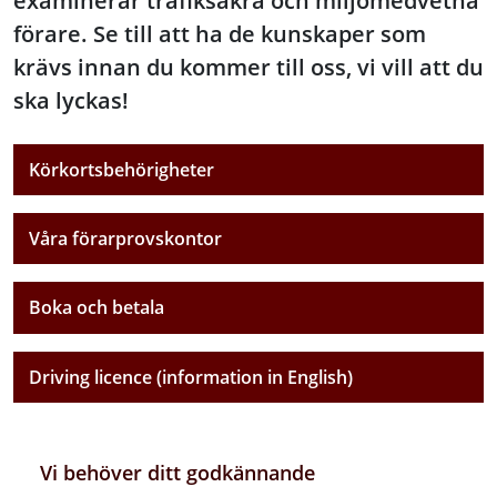
examinerar trafiksäkra och miljömedvetna
förare. Se till att ha de kunskaper som
krävs innan du kommer till oss, vi vill att du
ska lyckas!
Körkortsbehörigheter
Våra förarprovskontor
Boka och betala
Driving licence (information in English)
Video: Körkortsresan
För att få körkort för personbil ska du göra ett godkänt t
Vi behöver ditt godkännande