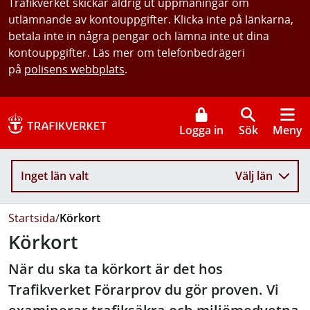
Trafikverket skickar aldrig ut uppmaningar om
utlämnande av kontouppgifter. Klicka inte på länkarna,
betala inte in några pengar och lämna inte ut dina
kontouppgifter. Läs mer om telefonbedrägeri
på
polisens webbplats
.
Logga in
Sök
Meny
Inget län valt
Välj län
Startsida
/
Körkort
Körkort
När du ska ta körkort är det hos
Trafikverket Förarprov du gör proven. Vi