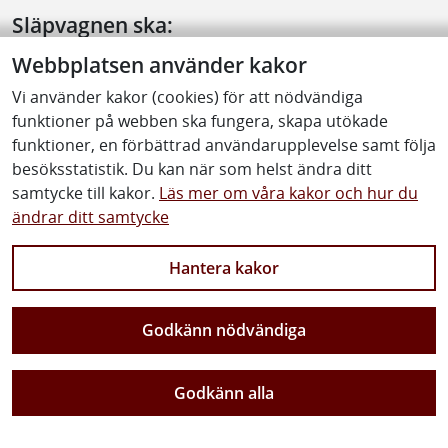
Släpvagnen ska:
ha en totalvikt av minst 18000 kg
Webbplatsen använder kakor
ha ett axelavstånd av minst 4 meter
Vi använder kakor (cookies) för att nödvändiga
funktioner på webben ska fungera, skapa utökade
vara minst 7,5 meter lång
funktioner, en förbättrad användarupplevelse samt följa
besöksstatistik. Du kan när som helst ändra ditt
Är släpvagnen utrustad med boggi, ska avståndet
samtycke till kakor.
Läs mer om våra kakor och hur du
mellan framaxeln och främre boggiaxeln vara minst 3,5
ändrar ditt samtycke
meter.
Hantera kakor
Fordonskombinationen ska vara:
minst 18 meter lång
Godkänn nödvändiga
minst 2,4 meter bred
utrustad med antilåsningssystem för bromsar (ABS)
Godkänn alla
Fordonskombinationen ska vara lastad till minst två