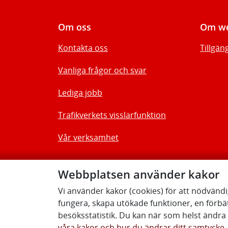
Om oss
Om we
Kontakta oss
Tillgän
Vanliga frågor och svar
Lediga jobb
Trafikverkets visslarfunktion
Vår verksamhet
Webbplatsen använder kakor
Vi använder kakor (cookies) för att nödvänd
fungera, skapa utökade funktioner, en förbä
besöksstatistik. Du kan när som helst ändra d
våra kakor och hur du ändrar ditt samtycke