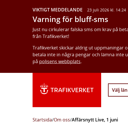
VIKTIGT MEDDELANDE
23 juli 2026 kl. 14:24
Varning för bluff-sms
Just nu cirkulerar falska sms om krav på bet
från Trafikverket!
Trafikverket skickar aldrig ut uppmaningar 
betala inte in några pengar och lämna inte 
på
polisens webbplats
.
Välj län
Startsida
/
Om oss
/
Affärsnytt Live, 1 juni