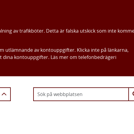
alning av trafikböter. Detta är falska utskick som inte komm
om utlämnande av kontouppgifter. Klicka inte på länkarna,
ut dina kontouppgifter. Läs mer om telefonbedrägeri
Gå direkt till innehållet