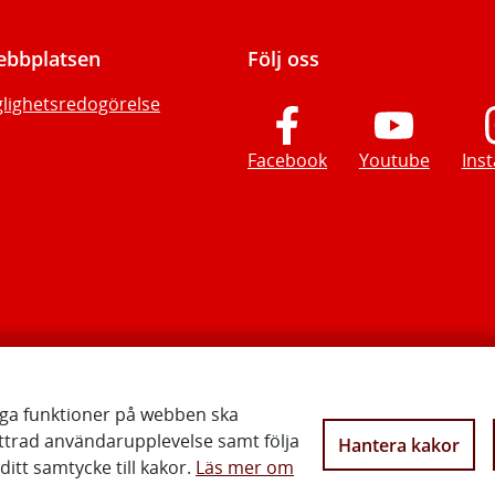
bbplatsen
Följ oss
glighetsredogörelse
Facebook
Youtube
Ins
iga funktioner på webben ska
ttrad användarupplevelse samt följa
Hantera kakor
Vi gör Sverige närmare
itt samtycke till kakor.
Läs mer om