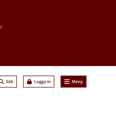
er
Sök
Logga in
Meny