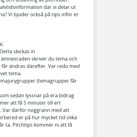
alvtidsinformation där vi delar ut
ema? Vi bjuder också på tips inför er
al.
Detta skickas in
 ämnesraden skriver du tema och
e får ändras därefter. Var redo med
ivet tema.
 temajurygrupper (temagrupper får
som sedan lyssnar på era bidrag
r att få 5 minuter till ert
. Var därför noggrann med att
förbered er på hur mycket tid olika
r ta. Pitchtips kommer ni att få