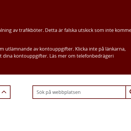
alning av trafikböter. Detta är falska utskick som inte komm
om utlämnande av kontouppgifter. Klicka inte på länkarna,
ut dina kontouppgifter. Läs mer om telefonbedrägeri
Gå direkt till innehållet