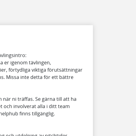
vlingsintro:
ida er igenom tävlingen,
r, förtydliga viktiga förutsättningar
s. Missa inte detta för ett bättre
när ni träffas. Se gärna till att ha
 och involverat alla i ditt team
helphub finns tillgänglig.
g och utdelning av pitchtider.