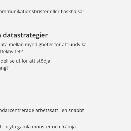
kommunikationsbrister eller flaskhalsar
datastrategier
la data mellan myndigheter för att undvika
fektivitet?
l se ut för att stödja
ång?
vändarcentrerade arbetssätt i en snabbt
 att bryta gamla mönster och främja