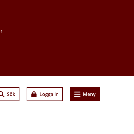
er
Sök
Logga in
Meny