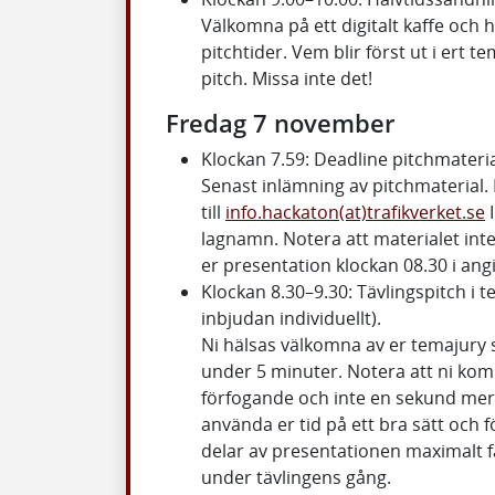
Välkomna på ett digitalt kaffe och h
pitchtider. Vem blir först ut i ert t
pitch. Missa inte det!
Fredag 7 november
Klockan 7.59: Deadline pitchmateri
Senast inlämning av pitchmaterial. 
till
info.hackaton(at)trafikverket.se
I
lagnamn. Notera att materialet int
er presentation klockan 08.30 i ang
Klockan 8.30–9.30: Tävlingspitch i
inbjudan individuellt).
Ni hälsas välkomna av er temajury 
under 5 minuter. Notera att ni komme
förfogande och inte en sekund mer
använda er tid på ett bra sätt och 
delar av presentationen maximalt få
under tävlingens gång.