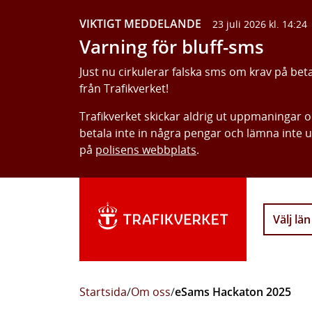
VIKTIGT MEDDELANDE
23 juli 2026 kl. 14:24
Varning för bluff-sms
Just nu cirkulerar falska sms om krav på bet
från Trafikverket!
Trafikverket skickar aldrig ut uppmaningar 
betala inte in några pengar och lämna inte 
på
polisens webbplats
.
Välj län
Startsida
/
Om oss
/
eSams Hackaton 2025