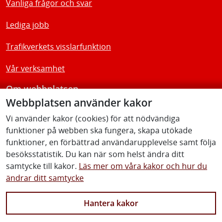
Vanliga frågor och svar
Lediga jobb
Trafikverkets visslarfunktion
Vår verksamhet
Om webbplatsen
Webbplatsen använder kakor
Tillgänglighetsredogörelse
Vi använder kakor (cookies) för att nödvändiga
funktioner på webben ska fungera, skapa utökade
Följ oss
funktioner, en förbättrad användarupplevelse samt följa
besöksstatistik. Du kan när som helst ändra ditt
samtycke till kakor.
Läs mer om våra kakor och hur du
ändrar ditt samtycke
Facebook
Youtube
Instagram
Linkedin
Hantera kakor