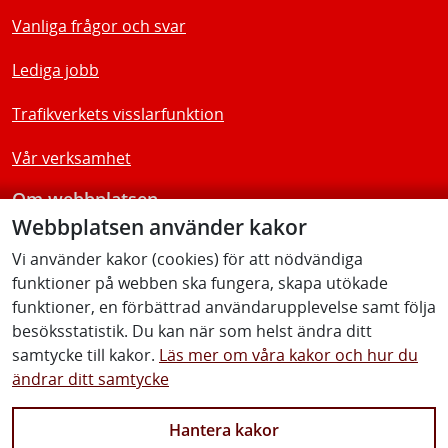
Vanliga frågor och svar
Lediga jobb
Trafikverkets visslarfunktion
Vår verksamhet
Om webbplatsen
Webbplatsen använder kakor
Tillgänglighetsredogörelse
Vi använder kakor (cookies) för att nödvändiga
funktioner på webben ska fungera, skapa utökade
Följ oss
funktioner, en förbättrad användarupplevelse samt följa
besöksstatistik. Du kan när som helst ändra ditt
samtycke till kakor.
Läs mer om våra kakor och hur du
ändrar ditt samtycke
Facebook
Youtube
Instagram
Linkedin
Hantera kakor