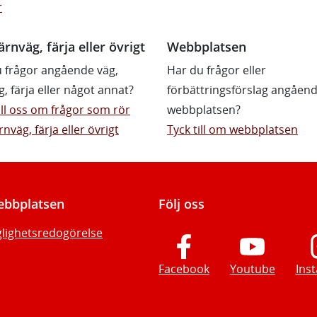
r
ärnväg, färja eller övrigt
Webbplatsen
 frågor angående väg,
Har du frågor eller
g, färja eller något annat?
förbättringsförslag angåen
till oss om frågor som rör
webbplatsen?
rnväg, färja eller övrigt
Tyck till om webbplatsen
bbplatsen
Följ oss
glighetsredogörelse
Facebook
Youtube
Ins