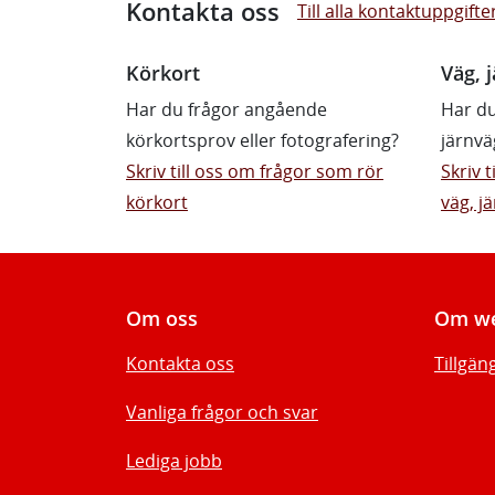
Kontakta oss
Till alla kontaktuppgifte
Körkort
Väg, j
Har du frågor angående
Har du
körkortsprov eller fotografering?
järnvä
Skriv till oss om frågor som rör
Skriv 
körkort
väg, jä
Om oss
Om we
Kontakta oss
Tillgän
Vanliga frågor och svar
Lediga jobb