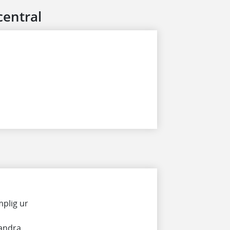
central
mplig ur
 andra