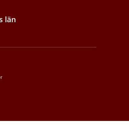
s län
er