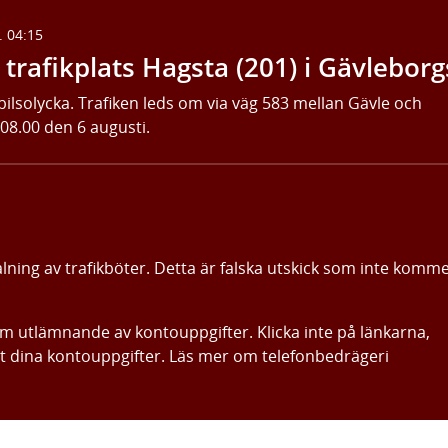
. 04:15
trafikplats Hagsta (201) i Gävleborg
bilsolycka. Trafiken leds om via väg 583 mellan Gävle och
 08.00 den 6 augusti.
alning av trafikböter. Detta är falska utskick som inte komm
om utlämnande av kontouppgifter. Klicka inte på länkarna,
ut dina kontouppgifter. Läs mer om telefonbedrägeri
Gå direkt till innehållet