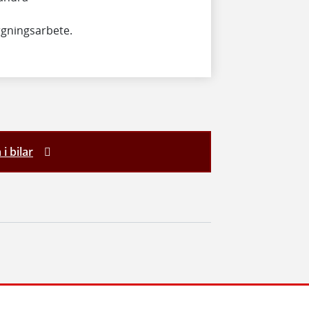
rgningsarbete.
i bilar