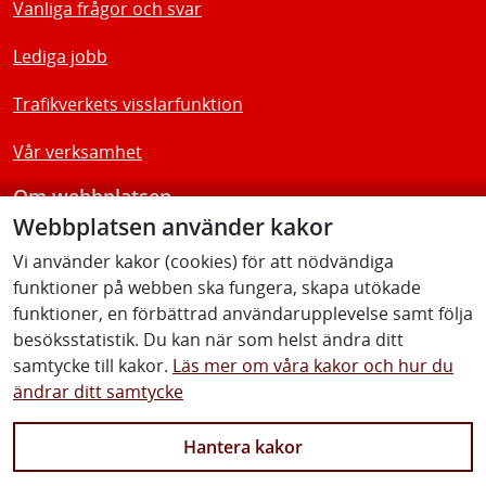
Vanliga frågor och svar
Lediga jobb
Trafikverkets visslarfunktion
Vår verksamhet
Om webbplatsen
Webbplatsen använder kakor
Tillgänglighetsredogörelse
Vi använder kakor (cookies) för att nödvändiga
funktioner på webben ska fungera, skapa utökade
Följ oss
funktioner, en förbättrad användarupplevelse samt följa
besöksstatistik. Du kan när som helst ändra ditt
samtycke till kakor.
Läs mer om våra kakor och hur du
ändrar ditt samtycke
Facebook
Youtube
Instagram
Linkedin
Hantera kakor