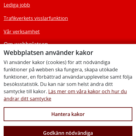
Lediga jobb
Trafikverkets visslarfunktion
Vår verksamhet
Om webbplatsen
Webbplatsen använder kakor
Tillgänglighetsredogörelse
Vi använder kakor (cookies) för att nödvändiga
funktioner på webben ska fungera, skapa utökade
Följ oss
funktioner, en förbättrad användarupplevelse samt följa
besöksstatistik. Du kan när som helst ändra ditt
samtycke till kakor.
Läs mer om våra kakor och hur du
ändrar ditt samtycke
Facebook
Youtube
Instagram
Linkedin
Hantera kakor
Godkänn nödvändiga