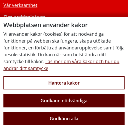
Vår verksamhet
Om webbplatsen
Webbplatsen använder kakor
Tillgänglighetsredogörelse
Vi använder kakor (cookies) för att nödvändiga
funktioner på webben ska fungera, skapa utökade
Följ oss
funktioner, en förbättrad användarupplevelse samt följa
besöksstatistik. Du kan när som helst ändra ditt
samtycke till kakor.
Läs mer om våra kakor och hur du
ändrar ditt samtycke
Facebook
Youtube
Instagram
Linkedin
Hantera kakor
Godkänn nödvändiga
Vi gör Sverige närmare
Godkänn alla