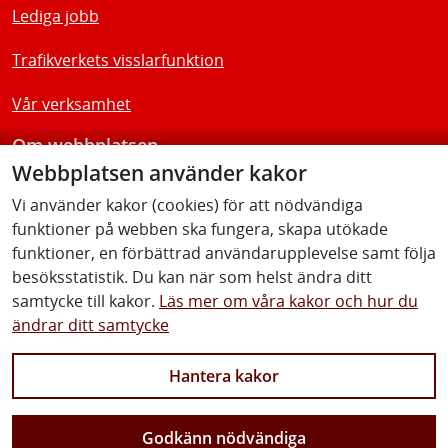
Lediga jobb
Trafikverkets visslarfunktion
Vår verksamhet
Om webbplatsen
Webbplatsen använder kakor
Tillgänglighetsredogörelse
Vi använder kakor (cookies) för att nödvändiga
funktioner på webben ska fungera, skapa utökade
Följ oss
funktioner, en förbättrad användarupplevelse samt följa
besöksstatistik. Du kan när som helst ändra ditt
samtycke till kakor.
Läs mer om våra kakor och hur du
ändrar ditt samtycke
Facebook
Youtube
Instagram
Linkedin
Hantera kakor
Godkänn nödvändiga