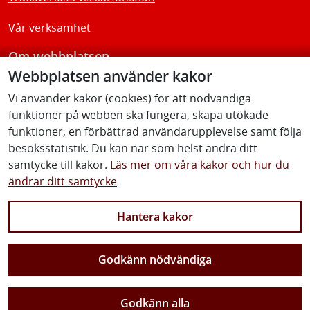
Vår verksamhet
Om webbplatsen
Webbplatsen använder kakor
Tillgänglighetsredogörelse
Vi använder kakor (cookies) för att nödvändiga
funktioner på webben ska fungera, skapa utökade
Följ oss
funktioner, en förbättrad användarupplevelse samt följa
besöksstatistik. Du kan när som helst ändra ditt
samtycke till kakor.
Läs mer om våra kakor och hur du
ändrar ditt samtycke
Facebook
Youtube
Instagram
Linkedin
Hantera kakor
Godkänn nödvändiga
Vi gör Sverige närmare
Godkänn alla