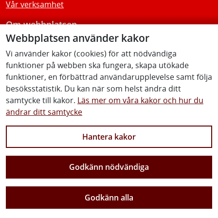
Vår verksamhet
Om webbplatsen
Webbplatsen använder kakor
Tillgänglighetsredogörelse
Vi använder kakor (cookies) för att nödvändiga
funktioner på webben ska fungera, skapa utökade
Följ oss
funktioner, en förbättrad användarupplevelse samt följa
besöksstatistik. Du kan när som helst ändra ditt
samtycke till kakor.
Läs mer om våra kakor och hur du
ändrar ditt samtycke
Facebook
Youtube
Instagram
Linkedin
Hantera kakor
Godkänn nödvändiga
Vi gör Sverige närmare
Godkänn alla