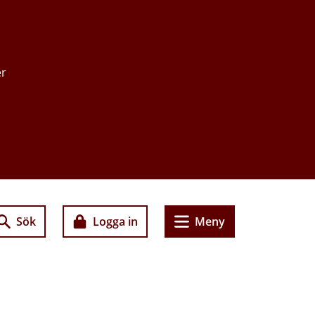
er
Sök
Logga in
Meny