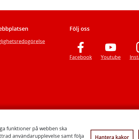
bbplatsen
Följ oss
glighetsredogörelse
Facebook
Youtube
Ins
iga funktioner på webben ska
ttrad användarupplevelse samt följa
Hantera kakor