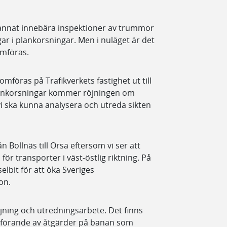
annat innebära inspektioner av trummor
ar i plankorsningar. Men i nuläget är det
omföras.
föras på Trafikverkets fastighet ut till
 plankorsningar kommer röjningen om
t vi ska kunna analysera och utreda sikten
ån Bollnäs till Orsa eftersom vi ser att
för transporter i väst-östlig riktning. På
elbit för att öka Sveriges
on.
öjning och utredningsarbete. Det finns
omförande av åtgärder på banan som