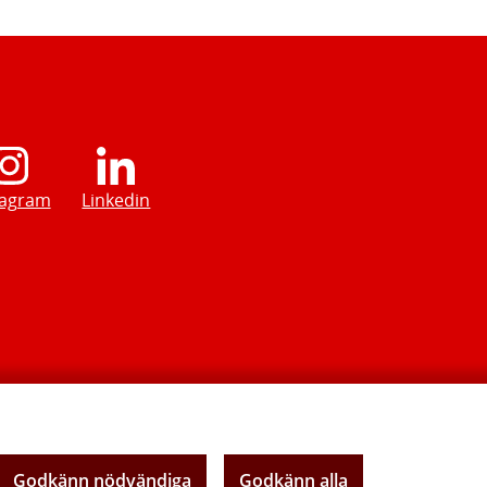
tagram
Linkedin
Godkänn nödvändiga
Godkänn alla