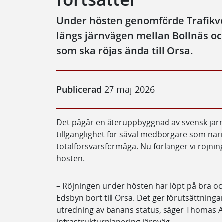
Under hösten genomförde Trafikve
längs järnvägen mellan Bollnäs oc
som ska röjas ända till Orsa.
Publicerad
27 maj 2026
Det pågår en återuppbyggnad av svensk järn
tillgänglighet för såväl medborgare som när
totalförsvarsförmåga. Nu förlänger vi röjn
hösten.
– Röjningen under hösten har löpt på bra och
Edsbyn bort till Orsa. Det ger förutsättning
utredning av banans status, säger Thomas 
infrastrukturplanering järnväg.