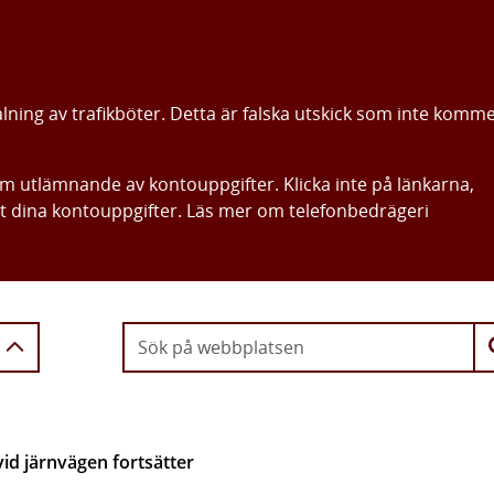
alning av trafikböter. Detta är falska utskick som inte komm
om utlämnande av kontouppgifter. Klicka inte på länkarna,
ut dina kontouppgifter. Läs mer om telefonbedrägeri
Gå direkt till innehållet
vid järnvägen fortsätter