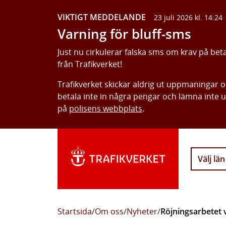
VIKTIGT MEDDELANDE
23 juli 2026 kl. 14:24
Varning för bluff-sms
Just nu cirkulerar falska sms om krav på bet
från Trafikverket!
Trafikverket skickar aldrig ut uppmaningar 
betala inte in några pengar och lämna inte 
på
polisens webbplats
.
Välj län
Startsida
/
Om oss
/
Nyheter
/
Röjningsarbetet 