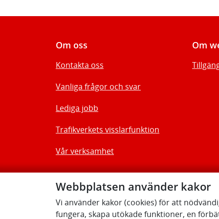
Om oss
Om we
Kontakta oss
Tillgän
Vanliga frågor och svar
Lediga jobb
Trafikverkets visslarfunktion
Vår verksamhet
Webbplatsen använder kakor
Vi använder kakor (cookies) för att nödvänd
fungera, skapa utökade funktioner, en förbä