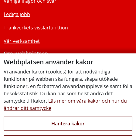
Vanliga frågor och svar
Lediga jobb
Trafikverkets visslarfunktion
Vår verksamhet
Om webbplatsen
Webbplatsen använder kakor
Tillgänglighetsredogörelse
Vi använder kakor (cookies) för att nödvändiga
funktioner på webben ska fungera, skapa utökade
Följ oss
funktioner, en förbättrad användarupplevelse samt följa
besöksstatistik. Du kan när som helst ändra ditt
samtycke till kakor.
Läs mer om våra kakor och hur du
ändrar ditt samtycke
Facebook
Youtube
Instagram
Linkedin
Hantera kakor