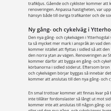
trafikljus. Gående och cyklister kommer att
renoveringen. Anpassa hastigheten, var uppmä
hänsyn både till övriga trafikanter och de s
Ny gång- och cykelväg i Ytterh
Den nya gång- och cykelvägen i Ytterhogdal
ta så mycket mer mark i anspråk än vad den 
kommer istället att flyttas i sidled så att d
den norra ytan av vägen. Renoveringen av St
kommer därför att bygga en gång- och cykel
körbanorna i sidled söderut. Eftersom bron
och cykelvägen börjar byggas så innebär det
kommer att anslutas till den nya gång- och 
En smal trottoar kommer att finnas kvar på
inte tillåter fordonslaster så långt ut mot 
kommer inte att anslutas till någon gång- o
eller vid den nya gång- och cykelvägens bygg