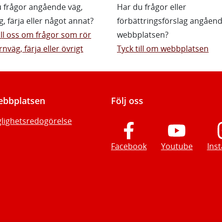
 frågor angående väg,
Har du frågor eller
g, färja eller något annat?
förbättringsförslag angåen
till oss om frågor som rör
webbplatsen?
rnväg, färja eller övrigt
Tyck till om webbplatsen
bbplatsen
Följ oss
glighetsredogörelse
Facebook
Youtube
Ins