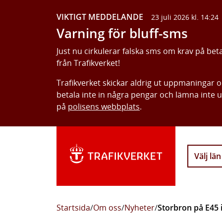
VIKTIGT MEDDELANDE
23 juli 2026 kl. 14:24
Varning för bluff-sms
Just nu cirkulerar falska sms om krav på bet
från Trafikverket!
Trafikverket skickar aldrig ut uppmaningar 
betala inte in några pengar och lämna inte 
på
polisens webbplats
.
Välj län
Startsida
/
Om oss
/
Nyheter
/
Storbron på E45 