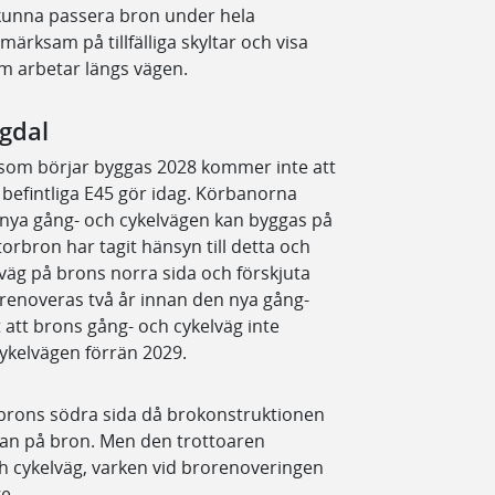
 kunna passera bron under hela
rksam på tillfälliga skyltar och visa
om arbetar längs vägen.
ogdal
 som börjar byggas 2028 kommer inte att
befintliga E45 gör idag. Körbanorna
en nya gång- och cykelvägen kan byggas på
orbron har tagit hänsyn till detta och
väg på brons norra sida och förskjuta
 renoveras två år innan den nya gång-
 att brons gång- och cykelväg inte
cykelvägen förrän 2029.
 brons södra sida då brokonstruktionen
sidan på bron. Men den trottoaren
ch cykelväg, varken vid brorenoveringen
e.