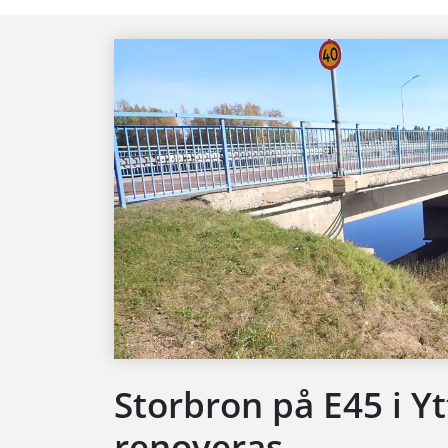
Storbron på E45 i Y
renoveras