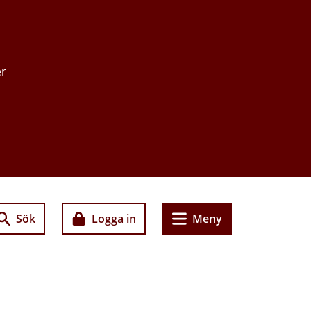
er
Sök
Logga in
Meny