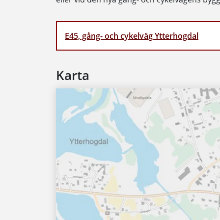
E45, gång- och cykelväg Ytterhogdal
Karta