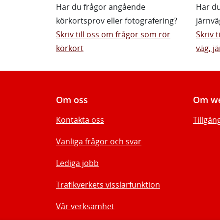
Har du frågor angående
Har du
körkortsprov eller fotografering?
järnvä
Skriv till oss om frågor som rör
Skriv 
körkort
väg, jä
Om oss
Om we
Kontakta oss
Tillgän
Vanliga frågor och svar
Lediga jobb
Trafikverkets visslarfunktion
Vår verksamhet