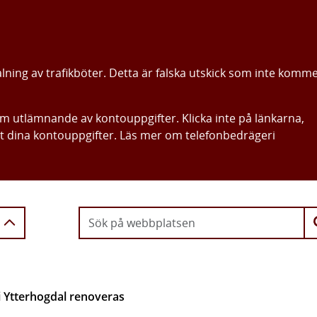
alning av trafikböter. Detta är falska utskick som inte komm
om utlämnande av kontouppgifter. Klicka inte på länkarna,
ut dina kontouppgifter. Läs mer om telefonbedrägeri
Gå direkt till innehållet
i Ytterhogdal renoveras