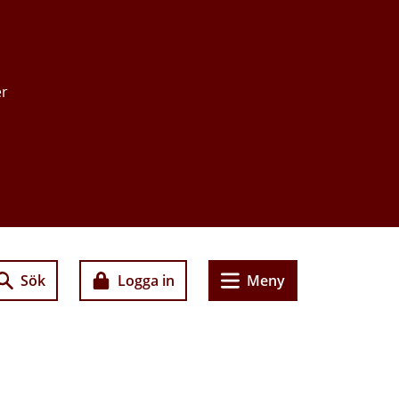
er
Sök
Logga in
Meny