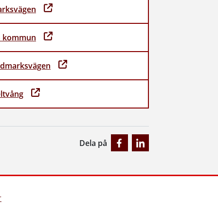
arksvägen
ea kommun
ldmarksvägen
ltvång
Dela på
r