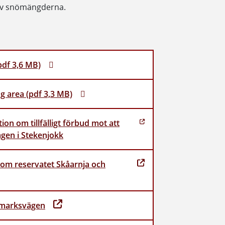
d av snömängderna.
pdf 3,6 MB)
g area (pdf 3,3 MB)
on om tillfälligt förbud mot att
gen i Stekenjokk
 om reservatet Skåarnja och
dmarksvägen