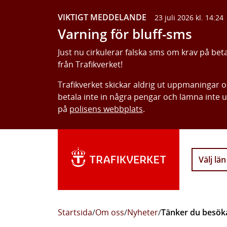
VIKTIGT MEDDELANDE
23 juli 2026 kl. 14:24
Varning för bluff-sms
Just nu cirkulerar falska sms om krav på bet
från Trafikverket!
Trafikverket skickar aldrig ut uppmaningar 
betala inte in några pengar och lämna inte 
på
polisens webbplats
.
Välj län
Startsida
/
Om oss
/
Nyheter
/
Tänker du besök