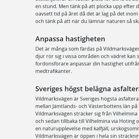
en stund. Men tänk på att plocka upp efter d
oavsett tid på året då det är lag på det in
och tänk på att när du lämnar naturen så ska
Anpassa hastigheten
Det är många som färdas på Vildmarksväge
djur rör sig i vissa områden och vädret kan s
fordonsförare anpassar din hastighet utifrå
medtrafikanter.
Sveriges högst belägna asfalte
Vildmarksvägen är Sveriges högsta asfalter
mellan Jämtlands- och Västerbottens län på 
Vildmarksvägen sträcker sig från Vilhelmina 
och sedan tillbaka till Vilhelmina via Hoting
en naturupplevelse med kalfjäll, urskogsområd
Vildmarksvägen är öppen i hela sin sträckni