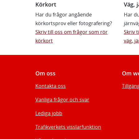
Körkort
Väg, j
Har du frågor angående
Har du
körkortsprov eller fotografering?
järnvä
Skriv till oss om frågor som rör
Skriv 
körkort
väg, jä
Om oss
Om we
Kontakta oss
Tillgän
Vanliga frågor och svar
Lediga jobb
Trafikverkets visslarfunktion