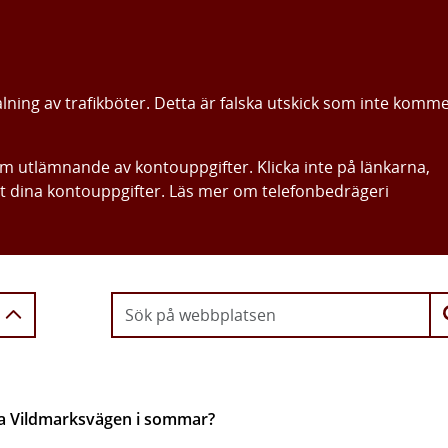
alning av trafikböter. Detta är falska utskick som inte komm
om utlämnande av kontouppgifter. Klicka inte på länkarna,
ut dina kontouppgifter. Läs mer om telefonbedrägeri
Gå direkt till innehållet
a Vildmarksvägen i sommar?