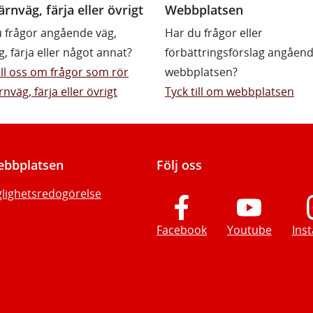
ärnväg, färja eller övrigt
Webbplatsen
 frågor angående väg,
Har du frågor eller
g, färja eller något annat?
förbättringsförslag angåen
till oss om frågor som rör
webbplatsen?
rnväg, färja eller övrigt
Tyck till om webbplatsen
bbplatsen
Följ oss
glighetsredogörelse
Facebook
Youtube
Ins