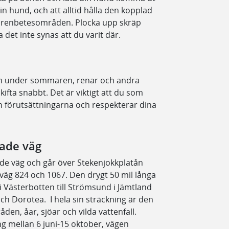
in hund, och att alltid hålla den kopplad
om renbetesområden. Plocka upp skräp
 det inte synas att du varit där.
n under sommaren, renar och andra
kifta snabbt. Det är viktigt att du som
n förutsättningarna och respekterar dina
rade väg
ade väg och går över Stekenjokkplatån
väg 824 och 1067. Den drygt 50 mil långa
i Västerbotten till Strömsund i Jämtland
 och Dorotea. I hela sin sträckning är den
en, åar, sjöar och vilda vattenfall.
ng mellan 6 juni-15 oktober, vägen