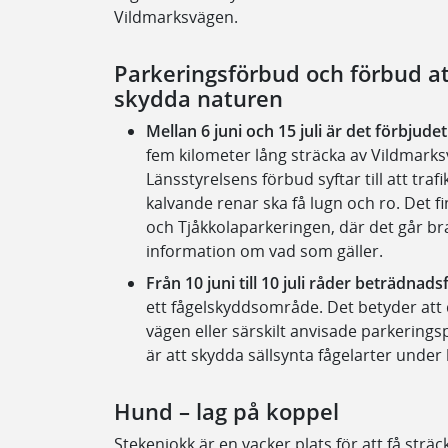
Vildmarksvägen.
Parkeringsförbud och förbud at
skydda naturen
Mellan 6 juni och 15 juli är det förbjude
fem kilometer lång sträcka av Vildmark
Länsstyrelsens förbud syftar till att traf
kalvande renar ska få lugn och ro. Det f
och Tjåkkolaparkeringen, där det går bra
information om vad som gäller.
Från 10 juni till 10 juli råder beträdna
ett fågelskyddsområde. Det betyder att d
vägen eller särskilt anvisade parkering
är att skydda sällsynta fågelarter unde
Hund – lag på koppel
Stekenjokk är en vacker plats för att få st