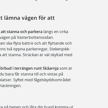
t lämna vägen för att
t att stanna och parkera
längs en cirka
svägen på Västerbottenssidan.
iken ska flyta bättre och att flyttande och
inns två öppna parkeringar, Stekenjokk-
 att stanna. Sträckan är väl skyltad med
dsförbud i terrängen runt Skåarnja
som är
u bara får stanna till och vistas på
splatser. Syftet med fågelskyddsområdet
r häckningen.
räcka på benen och låta din hund komma ut