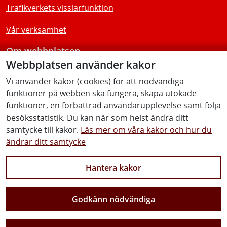
Trafikverkets visslarfunktion
Vår verksamhet
Om webbplatsen
Webbplatsen använder kakor
Tillgänglighetsredogörelse
Vi använder kakor (cookies) för att nödvändiga
funktioner på webben ska fungera, skapa utökade
Följ oss
funktioner, en förbättrad användarupplevelse samt följa
besöksstatistik. Du kan när som helst ändra ditt
samtycke till kakor.
Läs mer om våra kakor och hur du
ändrar ditt samtycke
Facebook
Youtube
Instagram
Linkedin
Hantera kakor
Godkänn nödvändiga
Vi gör Sverige närmare