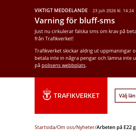
VIKTIGT MEDDELANDE
23 juli 2026 kl. 14:24
Varning för bluff-sms
Just nu cirkulerar falska sms om krav på bet
från Trafikverket!
Trafikverket skickar aldrig ut uppmaningar 
betala inte in några pengar och lämna inte 
på
polisens webbplats
.
Välj län
Startsida
/
Om oss
/
Nyheter
/
Arbeten på E22 