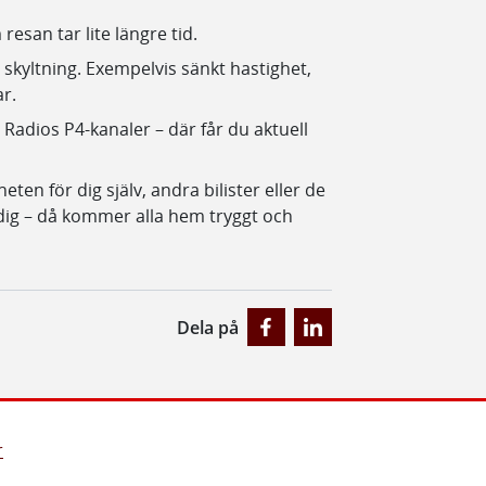
esan tar lite längre tid.
skyltning. Exempelvis sänkt hastighet,
ar.
Radios P4-kanaler – där får du aktuell
ten för dig själv, andra bilister eller de
 dig – då kommer alla hem tryggt och
Dela på
r