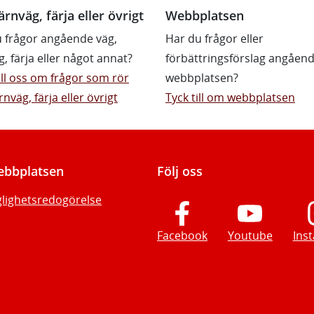
ärnväg, färja eller övrigt
Webbplatsen
 frågor angående väg,
Har du frågor eller
g, färja eller något annat?
förbättringsförslag angåen
till oss om frågor som rör
webbplatsen?
rnväg, färja eller övrigt
Tyck till om webbplatsen
bbplatsen
Följ oss
glighetsredogörelse
Facebook
Youtube
Ins