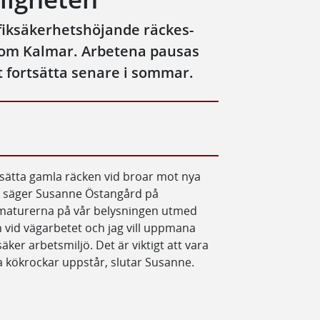
fiksäkerhetshöjande räckes-
nom Kalmar. Arbetena pausas
fortsätta senare i sommar.
rsätta gamla räcken vid broar mot nya
v, säger Susanne Östangård på
armaturerna på vår belysningen utmed
 vid vägarbetet och jag vill uppmana
säker arbetsmiljö. Det är viktigt att vara
a kökrockar uppstår, slutar Susanne.