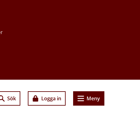
er
Sök
Logga in
Meny