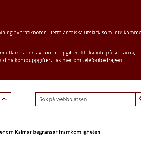
alning av trafikböter. Detta är falska utskick som inte komm
om utlämnande av kontouppgifter. Klicka inte på länkarna,
ut dina kontouppgifter. Läs mer om telefonbedrägeri
Gå direkt till innehållet
genom Kalmar begränsar framkomligheten