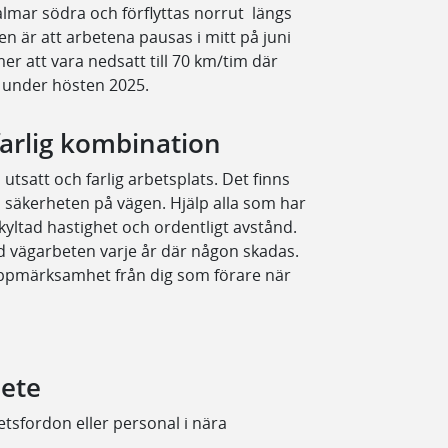
almar södra och förflyttas norrut längs
en är att arbetena pausas i mitt på juni
r att vara nedsatt till 70 km/tim där
 under hösten 2025.
farlig kombination
utsatt och farlig arbetsplats. Det finns
a säkerheten på vägen. Hjälp alla som har
kyltad hastighet och ordentligt avstånd.
 vid vägarbeten varje år där någon skadas.
uppmärksamhet från dig som förare när
bete
sfordon eller personal i nära