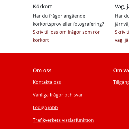
Körkort
Väg, j
Har du frågor angående
Har du
körkortsprov eller fotografering?
järnvä
Skriv till oss om frågor som rör
Skriv 
körkort
väg, jä
Om oss
Om we
Kontakta oss
Tillgän
Vanliga frågor och svar
Lediga jobb
Trafikverkets visslarfunktion