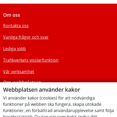
Om oss
Kontakta oss
Vanliga frågor och svar
Lediga jobb
Trafikverkets visslarfunktion
Vår verksamhet
Om webbplatsen
Webbplatsen använder kakor
Tillgänglighetsredogörelse
Vi använder kakor (cookies) för att nödvändiga
funktioner på webben ska fungera, skapa utökade
Följ oss
funktioner, en förbättrad användarupplevelse samt följa
besöksstatistik. Du kan när som helst ändra ditt