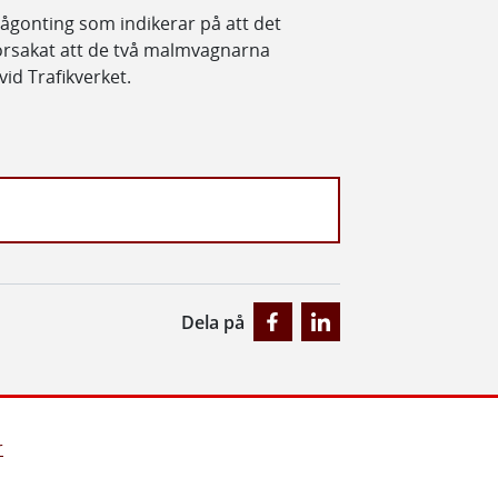
 någonting som indikerar på att det
 orsakat att de två malmvagnarna
id Trafikverket.
Dela på
r