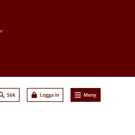
er
Sök
Logga in
Meny