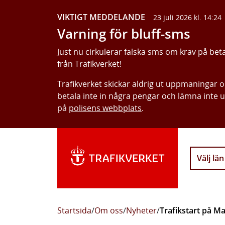
VIKTIGT MEDDELANDE
23 juli 2026 kl. 14:24
Varning för bluff-sms
Just nu cirkulerar falska sms om krav på bet
från Trafikverket!
Trafikverket skickar aldrig ut uppmaningar 
betala inte in några pengar och lämna inte 
på
polisens webbplats
.
Välj län
Startsida
/
Om oss
/
Nyheter
/
Trafikstart på 