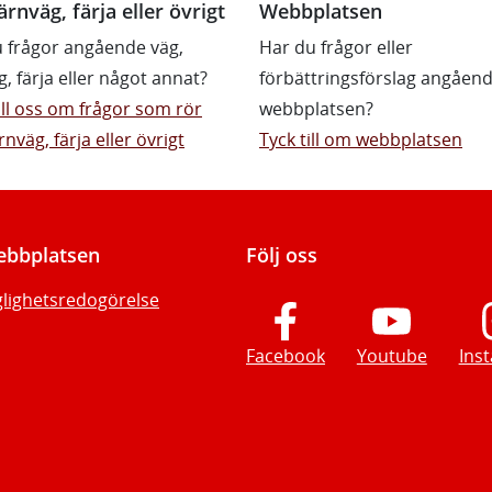
ärnväg, färja eller övrigt
Webbplatsen
 frågor angående väg,
Har du frågor eller
g, färja eller något annat?
förbättringsförslag angåen
till oss om frågor som rör
webbplatsen?
rnväg, färja eller övrigt
Tyck till om webbplatsen
bbplatsen
Följ oss
glighetsredogörelse
Facebook
Youtube
Ins