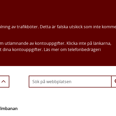
alning av trafikböter. Detta är falska utskick som inte komm
om utlämnande av kontouppgifter. Klicka inte på länkarna,
ut dina kontouppgifter. Läs mer om telefonbedrägeri
Gå direkt till innehållet
Malmbanan