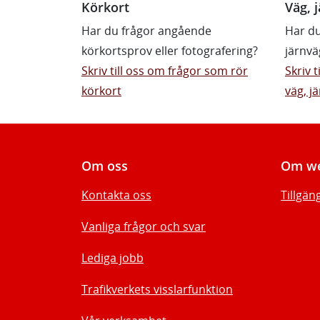
Körkort
Väg, j
Har du frågor angående
Har du
körkortsprov eller fotografering?
järnvä
Skriv till oss om frågor som rör
Skriv 
körkort
väg, jä
Om oss
Om we
Kontakta oss
Tillgän
Vanliga frågor och svar
Lediga jobb
Trafikverkets visslarfunktion