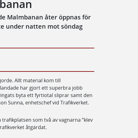
mbanan
nde Malmbanan åter öppnas för
kte under natten mot söndag
jorde. Allt material kom till
blandade har gjort ett superbra jobb
vingats byta ett fyrtiotal sliprar samt den
mon Sunna, enhetschef vid Trafikverket.
å trafikplatsen som två av vagnarna ”klev
afikverket åtgärdat.