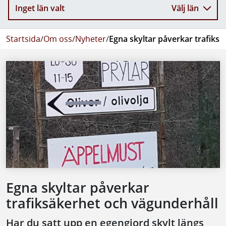
Inget län valt
Välj län
Startsida
/
Om oss
/
Nyheter
/
Egna skyltar påverkar trafiks
Egna skyltar påverkar
trafiksäkerhet och vägunderhåll
Har du satt upp en egengjord skylt längs