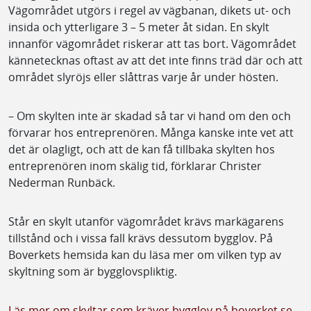
Vägområdet utgörs i regel av vägbanan, dikets ut- och
insida och ytterligare 3 – 5 meter åt sidan. En skylt
innanför vägområdet riskerar att tas bort. Vägområdet
kännetecknas oftast av att det inte finns träd där och att
området slyröjs eller slåttras varje år under hösten.
– Om skylten inte är skadad så tar vi hand om den och
förvarar hos entreprenören. Många kanske inte vet att
det är olagligt, och att de kan få tillbaka skylten hos
entreprenören inom skälig tid, förklarar Christer
Nederman Runbäck.
Står en skylt utanför vägområdet krävs markägarens
tillstånd och i vissa fall krävs dessutom bygglov. På
Boverkets hemsida kan du läsa mer om vilken typ av
skyltning som är bygglovspliktig.
Läs mer om skyltar som kräver bygglov på boverket.se