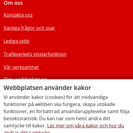
Om oss
Kontakta oss
Vanliga frågor och svar
Lediga jobb
Trafikverkets visslarfunktion
Vår verksamhet
Om webbplatsen
Webbplatsen använder kakor
Tillgänglighetsredogörelse
Vi använder kakor (cookies) för att nödvändiga
funktioner på webben ska fungera, skapa utökade
Följ oss
funktioner, en förbättrad användarupplevelse samt följa
besöksstatistik. Du kan när som helst ändra ditt
samtycke till kakor.
Läs mer om våra kakor och hur du
ändrar ditt samtycke