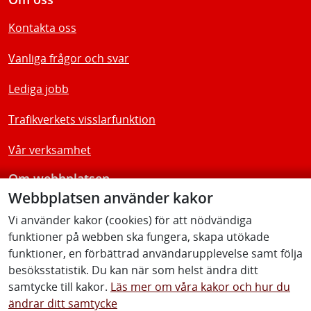
Kontakta oss
Vanliga frågor och svar
Lediga jobb
Trafikverkets visslarfunktion
Vår verksamhet
Om webbplatsen
Webbplatsen använder kakor
Tillgänglighetsredogörelse
Vi använder kakor (cookies) för att nödvändiga
funktioner på webben ska fungera, skapa utökade
Följ oss
funktioner, en förbättrad användarupplevelse samt följa
besöksstatistik. Du kan när som helst ändra ditt
samtycke till kakor.
Läs mer om våra kakor och hur du
ändrar ditt samtycke
Facebook
Youtube
Instagram
Linkedin