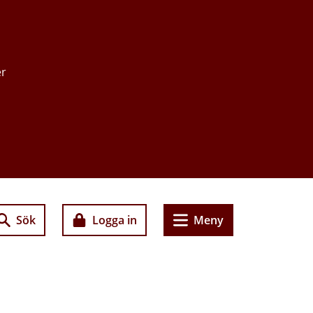
er
Sök
Logga in
Meny