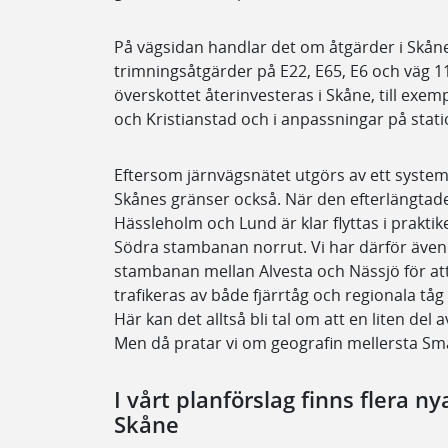
På vägsidan handlar det om åtgärder i Skån
trimningsåtgärder på E22, E65, E6 och väg 11
överskottet återinvesteras i Skåne, till exe
och Kristianstad och i anpassningar på stati
Eftersom järnvägsnätet utgörs av ett syste
Skånes gränser också. När den efterlängtad
Hässleholm och Lund är klar flyttas i prakt
Södra stambanan norrut. Vi har därför även
stambanan mellan Alvesta och Nässjö för att
trafikeras av både fjärrtåg och regionala tå
Här kan det alltså bli tal om att en liten de
Men då pratar vi om geografin mellersta Sm
I vårt planförslag finns flera n
Skåne