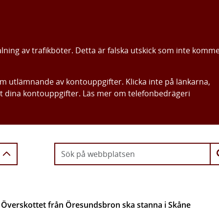
alning av trafikböter. Detta är falska utskick som inte komm
om utlämnande av kontouppgifter. Klicka inte på länkarna,
ut dina kontouppgifter. Läs mer om telefonbedrägeri
Gå direkt till innehållet
g: Överskottet från Öresundsbron ska stanna i Skåne