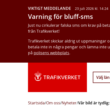
VIKTIGT MEDDELANDE
23 juli 2026 kl. 14:24
Varning för bluff-sms
Just nu cirkulerar falska sms om krav på bet
från Trafikverket!
Trafikverket skickar aldrig ut uppmaningar 
betala inte in några pengar och lämna inte 
på
polisens webbplats
.
Välj län
Startsida
/
Om oss
/
Nyheter
/
Vår bild är tydli