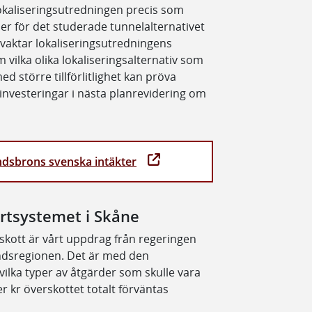
okaliseringsutredningen precis som
er för det studerade tunnelalternativet
vvaktar lokaliseringsutredningens
m vilka olika lokaliseringsalternativ som
ed större tillförlitlighet kan pröva
nvesteringar i nästa planrevidering om
undsbrons svenska intäkter
rtsystemet i Skåne
skott är vårt uppdrag från regeringen
sundsregionen. Det är med den
ilka typer av åtgärder som skulle vara
r kr överskottet totalt förväntas