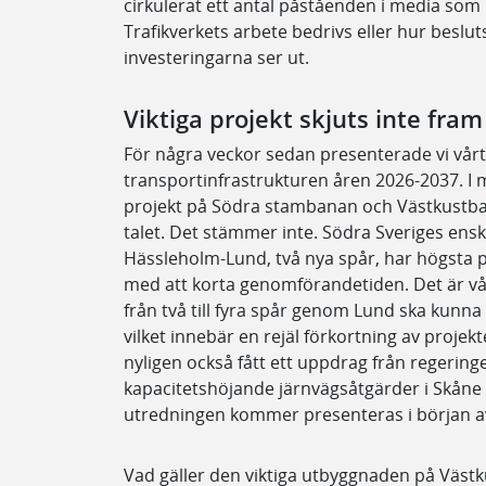
cirkulerat ett antal påståenden i media som 
Trafikverkets arbete bedrivs eller hur beslut
investeringarna ser ut.
Viktiga projekt skjuts inte fram 
För några veckor sedan presenterade vi vårt f
transportinfrastrukturen åren 2026-2037. I 
projekt på Södra stambanan och Västkustbana
talet. Det stämmer inte. Södra Sveriges enski
Hässleholm-Lund, två nya spår, har högsta pr
med att korta genomförandetiden. Det är vå
från två till fyra spår genom Lund ska kunna 
vilket innebär en rejäl förkortning av projekt
nyligen också fått ett uppdrag från regering
kapacitetshöjande järnvägsåtgärder i Skåne 
utredningen kommer presenteras i början a
Vad gäller den viktiga utbyggnaden på Väst