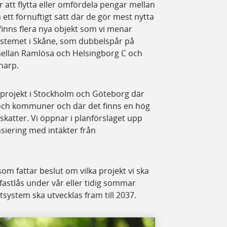
är att flytta eller omfördela pengar mellan
 ett förnuftigt sätt där de gör mest nytta
 finns flera nya objekt som vi menar
systemet i Skåne, som dubbelspår på
ellan Ramlösa och Helsingborg C och
lnarp.
e projekt i Stockholm och Göteborg där
 och kommuner och där det finns en hög
katter. Vi öppnar i planförslaget upp
siering med intäkter från
som fattar beslut om vilka projekt vi ska
fastlås under vår eller tidig sommar
rtsystem ska utvecklas fram till 2037.