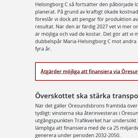
Helsingborg C så fortsätter den påbörjade l
planerat. På grund av kraftigt ökade kostnad
föreslår vi dock att pengar för produktion a
resultat. När den är färdig 2027 vet vi mer o
är möjliga och vad de kostar. Det gör att vi m
dubbelspår Maria-Helsingborg C mot andra i
fyra år.
Åtgärder möjliga att finansiera via Öres
Överskottet ska stärka transpo
När det gäller Öresundsbrons framtida över
tydligt: vinsterna ska återinvesteras i Öre
utgångspunkten Trafikverket har undersökt v
lämpliga att finansiera med de ca 25 miljarde
generera under perioden 2032-2050.