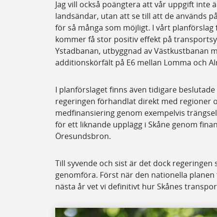
Jag vill också poängtera att vår uppgift inte 
landsändar, utan att se till att de används på
för så många som möjligt. I vårt planförslag
kommer få stor positiv effekt på transport
Ystadbanan, utbyggnad av Västkustbanan m
additionskörfält på E6 mellan Lomma och A
I planförslaget finns även tidigare beslutad
regeringen förhandlat direkt med regioner
medfinansiering genom exempelvis trängsels
för ett liknande upplägg i Skåne genom finan
Öresundsbron.
Till syvende och sist är det dock regeringen 
genomföra. Först när den nationella planen 
nästa år vet vi definitivt hur Skånes transpo