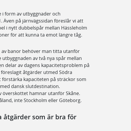
e i form av utbyggnader och
. Även på järnvägssidan föreslår vi att
mpel i nytt dubbelspår mellan Hässleholm
oner för att kunna ta emot längre tåg.
m av banor behöver man titta utanför
e utbyggnaden av två nya spår mellan
iken delar av dagens kapacitetsproblem på
 föreslagit åtgärder utmed Södra
 förstärka kapaciteten på sträckor som
g med dansk slutdestination.
l av överskottet hamnar utanför Skåne.
åland, inte Stockholm eller Göteborg.
ya åtgärder som är bra för