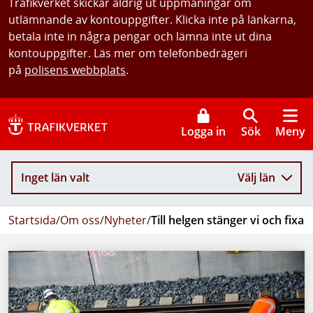
Trafikverket skickar aldrig ut uppmaningar om
utlämnande av kontouppgifter. Klicka inte på länkarna,
betala inte in några pengar och lämna inte ut dina
kontouppgifter. Läs mer om telefonbedrägeri
på
polisens webbplats
.
Logga in
Sök
Meny
Inget län valt
Välj län
Startsida
/
Om oss
/
Nyheter
/
Till helgen stänger vi och fix