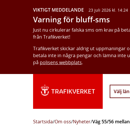
VIKTIGT MEDDELANDE
23 juli 2026 kl. 14:24
Varning för bluff-sms
Just nu cirkulerar falska sms om krav på bet
från Trafikverket!
Trafikverket skickar aldrig ut uppmaningar 
betala inte in några pengar och lämna inte 
på
polisens webbplats
.
Välj län
Startsida
/
Om oss
/
Nyheter
/
Väg 55/56 mellan