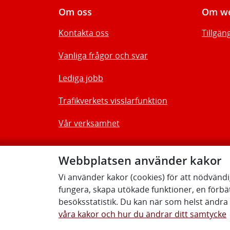
Om oss
Om we
Kontakta oss
Tillgän
Vanliga frågor och svar
Lediga jobb
Trafikverkets visslarfunktion
Vår verksamhet
Webbplatsen använder kakor
Vi använder kakor (cookies) för att nödvänd
fungera, skapa utökade funktioner, en förbä
besöksstatistik. Du kan när som helst ändra d
våra kakor och hur du ändrar ditt samtycke