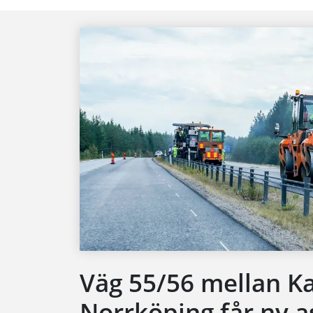
Väg 55/56 mellan K
Norrköping får ny a