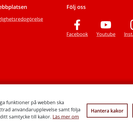
bbplatsen
Följ oss
glighetsredogörelse
Facebook
Youtube
Ins
iga funktioner på webben ska
ttrad användarupplevelse samt följa
Hantera kakor
Vi gör Sverige närmare
itt samtycke till kakor.
Läs mer om