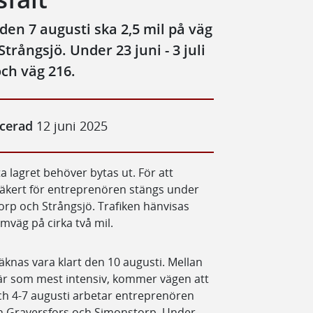
den 7 augusti ska 2,5 mil på väg
trångsjö. Under 23 juni - 3 juli
ch väg 216.
icerad
12 juni 2025
ta lagret behöver bytas ut. För att
äkert för entreprenören stängs under
orp och Strångsjö. Trafiken hänvisas
 omväg på cirka två mil.
äknas vara klart den 10 augusti. Mellan
n är som mest intensiv, kommer vägen att
och 4-7 augusti arbetar entreprenören
an Graversfors och Simonstorp. Under