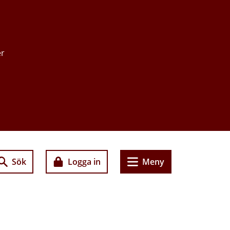
er
Sök
Logga in
Meny