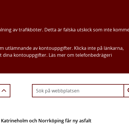
alning av trafikböter. Detta är falska utskick som inte komm
om utlämnande av kontouppgifter. Klicka inte på länkarna,
ut dina kontouppgifter. Läs mer om telefonbedrägeri
Gå direkt till innehållet
 Katrineholm och Norrköping får ny asfalt